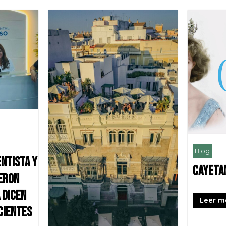
Blog
ntista y
CAYETA
ieron
 dicen
Leer m
acientes