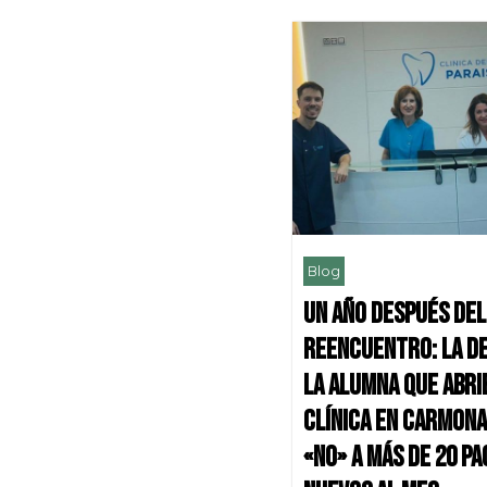
Blog
Un año después del
reencuentro: la de
la alumna que abr
clínica en Carmona
«no» a más de 20 p