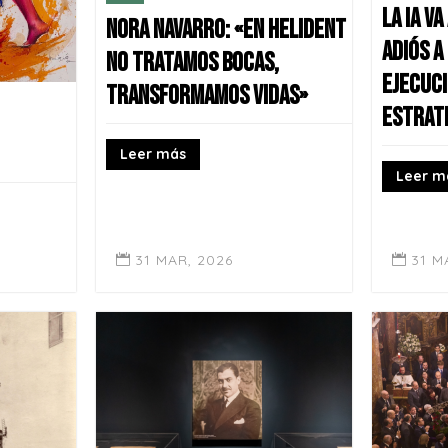
La IA va
Nora Navarro: «En Helident
adiós a
no tratamos bocas,
ejecuci
transformamos vidas»
estrat
Leer más
Leer m
31 MAR, 2026
31 M

