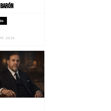
 BARÓN
ás
BR, 2026