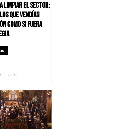
 a limpiar el sector:
 los que vendían
ón como si fuera
egia
ás
AR, 2026