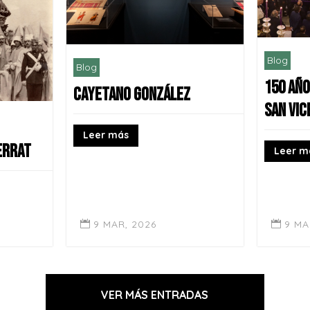
Blog
Blog
150 AÑO
CAYETANO GONZÁLEZ
SAN VIC
Leer más
ERRAT
Leer m
9 MAR, 2026
9 MA


VER MÁS ENTRADAS