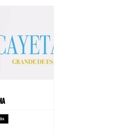
NA
ás