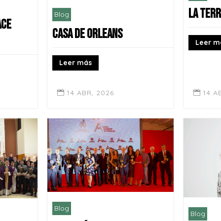
LA TER
Blog
ACE
CASA DE ORLEANS
Leer m
Leer más
14 A
14 ABR, 2026


Blog
Blog