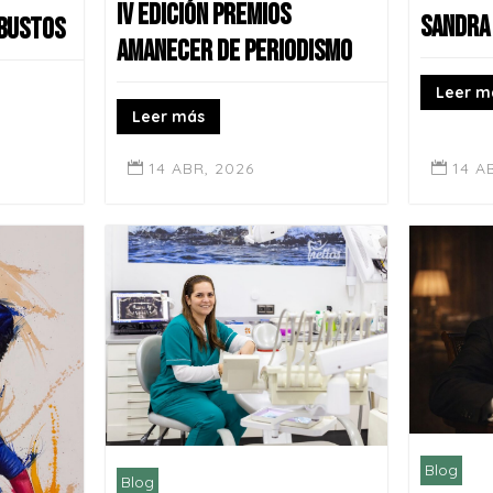
IV EDICIÓN PREMIOS
SANDRA
 BUSTOS
AMANECER DE PERIODISMO
Leer m
Leer más
14 ABR, 2026
14 A


Blog
Blog