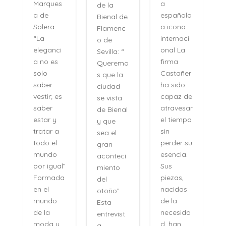
a
Marques
de la
española
a de
Bienal de
a icono
Solera:
Flamenc
internaci
“La
o de
onal La
eleganci
Sevilla: “
firma
a no es
Queremo
o
Castañer
solo
s que la
ha sido
saber
ciudad
capaz de
vestir; es
se vista
atravesar
saber
de Bienal
e
el tiempo
estar y
y que
n
sin
tratar a
sea el
perder su
todo el
gran
,
esencia.
mundo
aconteci
l
Sus
por igual”
miento
piezas,
Formada
del
nacidas
en el
otoño”
de la
mundo
Esta
necesida
de la
entrevist
d, han
moda y
a