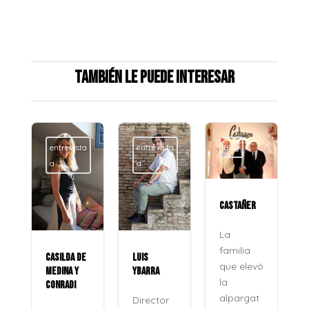
También le puede interesar
entrevista
entrevista
Blog
a
a
CASTAÑER
La
familia
CASILDA DE
LUIS
que elevó
MEDINA Y
YBARRA
la
CONRADI
alpargat
Director