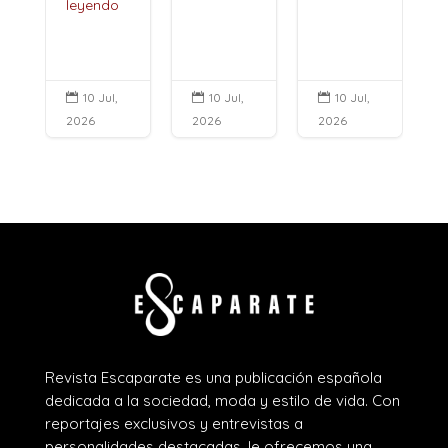
leyendo
10 Jul,
10 Jul,
10 Jul,



2026
2026
2026
Revista Escaparate es una publicación española
dedicada a la sociedad, moda y estilo de vida. Con
reportajes exclusivos y entrevistas a
personalidades destacadas, le ofrecemos una