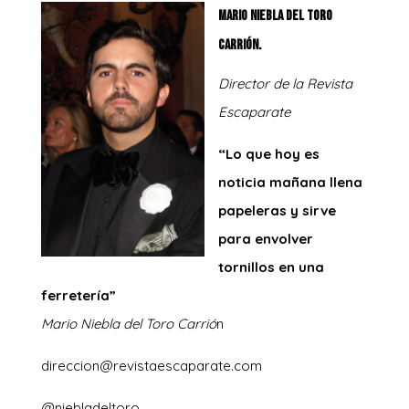
Mario Niebla del Toro
Carrión.
Director de la Revista
Escaparate
“Lo que hoy es
noticia mañana llena
papeleras y sirve
para envolver
tornillos en una
ferretería”
M
ario
N
iebla del
T
oro
C
arrió
n
direccion@revistaescaparate.com
@niebladeltoro