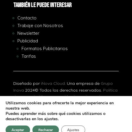
También le puede interesar
Contacto
Trabaje con Nosotros
Newsletter
Publicidad
Formatos Publicitarios
Tarifas
Diseñado por
iNova Cloud
. Una empresa de
Grupo
Inova
2024© Todos los derechos reservados.
Política
de Privacidad
|
Aviso Legal
|
Política de Cookies
Utilizamos cookies para ofrecerte la mejor experiencia en
nuestra web.
[gtranslate]
Puedes aprender más sobre qué cookies utilizamos o
desactivarlas en los ajustes.
Aceptar
Rechazar
Ajustes