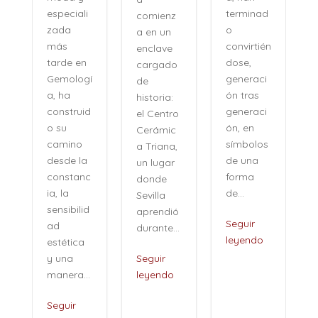
terminad
especiali
comienz
o
zada
a en un
convirtién
más
enclave
dose,
tarde en
cargado
generaci
Gemologí
de
ón tras
a, ha
historia:
n
generaci
construid
el Centro
ón, en
o su
Cerámic
símbolos
camino
a Triana,
de una
desde la
un lugar
forma
constanc
donde
de...
ia, la
Sevilla
sensibilid
aprendió
,
Seguir
ad
durante...
leyendo
estética
i
y una
Seguir
manera...
leyendo
Seguir