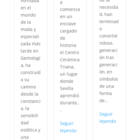
Formada
a
necesida
en el
comienza
d, han
mundo
en un
terminad
de la
enclave
o
moda y
cargado
y
convirtié
especiali
de
ndose,
zada más
historia:
generaci
tarde en
el Centro
n
ón tras
Gemologí
Cerámica
generaci
a, ha
Triana,
ón, en
construid
un lugar
símbolos
o su
donde
de una
camino
Sevilla
forma
desde la
aprendió
de...
constanci
durante..
,
a, la
.
Seguir
sensibili
i
leyendo
dad
Seguir
estética y
leyendo
una