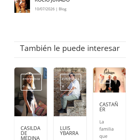
10/07/2026
|
Blog
También le puede interesar
entrevista
entrevista
Blog
a
a
CASTAÑ
ER
La
CASILDA
LUIS
familia
DE
YBARRA
que
MEDINA