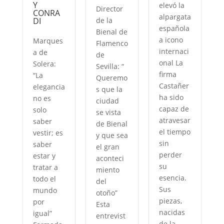
O
Y
elevó la
Director
CONRA
alpargata
DI
de la
española
Bienal de
a icono
Marques
Flamenco
internaci
a de
de
onal La
Solera:
Sevilla: “
firma
“La
Queremo
o
Castañer
elegancia
s que la
ha sido
no es
ciudad
capaz de
solo
se vista
atravesar
saber
de Bienal
e
el tiempo
vestir; es
y que sea
n
sin
saber
el gran
perder
estar y
aconteci
su
tratar a
miento
esencia.
todo el
del
Sus
mundo
otoño”
piezas,
por
Esta
nacidas
igual”
entrevist
de la