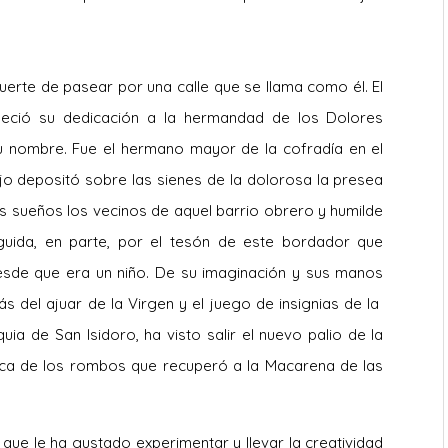
 suerte de pasear por una calle que se llama como él. El
radeció su dedicación a la hermandad de los Dolores
su nombre. Fue el hermano mayor de la cofradía en el
o depositó sobre las sienes de la dolorosa la presea
s sueños los vecinos de aquel barrio obrero y humilde
uida, en parte, por el tesón de este bordador que
desde que era un niño. De su imaginación y sus manos
s del ajuar de la Virgen y el juego de insignias de la
quia de San Isidoro, ha visto salir el nuevo palio de la
oca de los rombos que recuperó a la Macarena de las
l que le ha gustado experimentar y llevar la creatividad