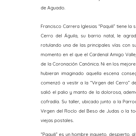
de Aguado.
Francisco Carrera Iglesias “Paquili” tiene la
Cerro del Águila, su barrio natal, le ag
rotulando una de las principales vías con 
momento en el que el Cardenal Amigo Vallej
de la Coronación Canónica. Ni en los mejore
hubieran imaginado aquella escena conseg
comenzó a vestir a la “Virgen del Cerro” 
salió el palio y manto de la dolorosa, ademá
cofradía. Su taller, ubicado junto a la Parro
Virgen del Rocío del Beso de Judas o la t
viejas postales.
“Paquili” es un hombre inquieto, despierto, a