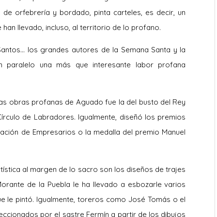
de orfebrería y bordado, pinta carteles, es decir, un
han llevado, incluso, al territorio de lo profano.
ián Santos… los grandes autores de la Semana Santa y la
n paralelo una más que interesante labor profana
ras obras profanas de Aguado fue la del busto del Rey
Círculo de Labradores. Igualmente, diseñó los premios
ración de Empresarios o la medalla del premio Manuel
rtística al margen de lo sacro son los diseños de trajes
orante de la Puebla le ha llevado a esbozarle varios
 le pintó. Igualmente, toreros como José Tomás o el
feccionados por el sastre Fermín a partir de los dibujos