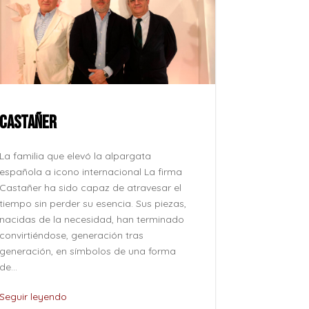
CASTAÑER
ROCÍO JU
La familia que elevó la alpargata
La voz que 
española a icono internacional La firma
después, su
Castañer ha sido capaz de atravesar el
como se pro
tiempo sin perder su esencia. Sus piezas,
como se evoc
nacidas de la necesidad, han terminado
esfuerzo, si
convirtiéndose, generación tras
naturalidad 
generación, en símbolos de una forma
pertenece al
de...
de...
Seguir leyendo
Seguir leye