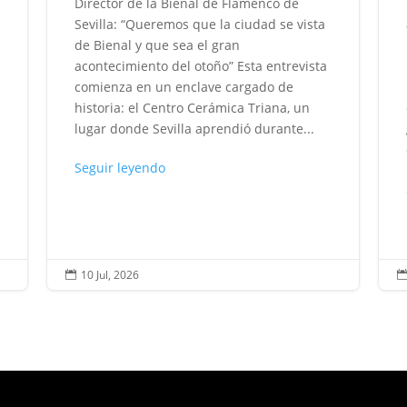
Director de la Bienal de Flamenco de
Sevilla: “Queremos que la ciudad se vista
de Bienal y que sea el gran
acontecimiento del otoño” Esta entrevista
comienza en un enclave cargado de
historia: el Centro Cerámica Triana, un
lugar donde Sevilla aprendió durante...
Seguir leyendo
10 Jul, 2026
