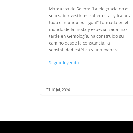
o caben en
Marquesa de Solera: “La elegancia no es
o son solo
solo saber vestir; es saber estar y tratar a
....
todo el mundo por igual” Formada en el
mundo de la moda y especializada más
tarde en Gemología, ha construido su
camino desde la constancia, la
sensibilidad estética y una manera...
Seguir leyendo
10 Jul, 2026
