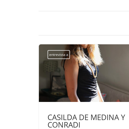
entrevista a
EL
ue la paz no
nde se
CASILDA DE MEDINA Y
l corazón
CONRADI
lver odio