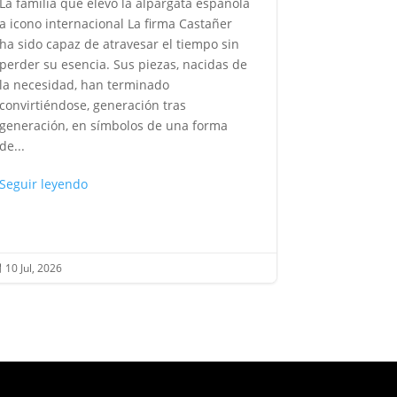
La familia que elevó la alpargata española
La voz que 
a icono internacional La firma Castañer
después, su
ha sido capaz de atravesar el tiempo sin
como se pro
perder su esencia. Sus piezas, nacidas de
como se evoc
la necesidad, han terminado
sin distanci
convirtiéndose, generación tras
desconcierta
generación, en símbolos de una forma
pasado, sino
de...
Seguir leye
Seguir leyendo
10 Jul, 2026
10 Jul, 2026

