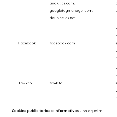
analytics.com,
googletagmanager.com,
doubleclick.net
a
Facebook
facebook.com
a
Tawk.to
tawk.to
Cookies publicitarias o informativas
: Son aquéllas