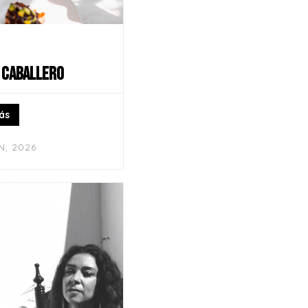
 CABALLERO
ás
N, 2026