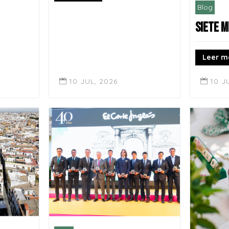
Blog
SIETE M
Leer m
10 JUL, 2026
10 J

