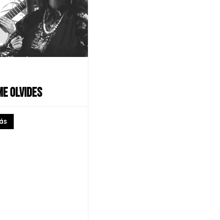
ME OLVIDES
ás