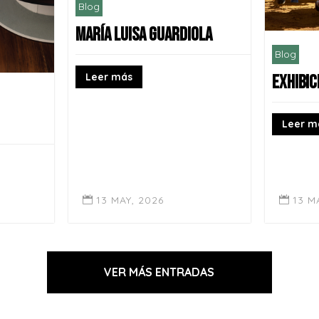
Blog
MARÍA LUISA GUARDIOLA
Blog
Leer más
EXHIBI
Leer m
13 M
13 MAY, 2026


VER MÁS ENTRADAS