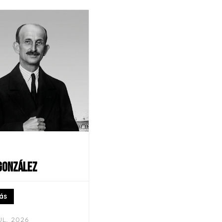
 GONZÁLEZ
ás
UL, 2026