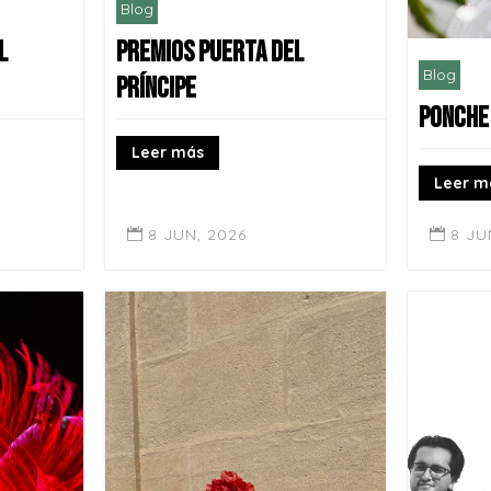
Blog
L
PREMIOS PUERTA DEL
Blog
PRÍNCIPE
PONCHE
Leer más
Leer m
8 JUN, 2026
8 JU

