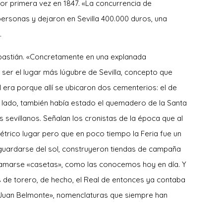
or primera vez en 1847. «La concurrencia de
personas y dejaron en Sevilla 400.000 duros, una
.
bastián. «Concretamente en una explanada
ser el lugar más lúgubre de Sevilla, concepto que
l era porque allí se ubicaron dos cementerios: el de
o lado, también había estado el quemadero de la Santa
s sevillanos. Señalan los cronistas de la época que al
n tétrico lugar pero que en poco tiempo la Feria fue un
guardarse del sol, construyeron tiendas de campaña
llamarse «casetas», como las conocemos hoy en día. Y
s de torero, de hecho, el Real de entonces ya contaba
 «Juan Belmonte», nomenclaturas que siempre han