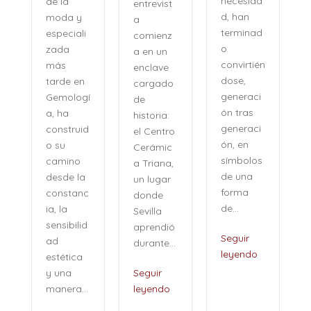
necesida
entrevist
sin
d, han
y
a
distancia,
terminad
li
comienz
con una
o
a en un
naturalid
convirtién
enclave
ad que
dose,
en
cargado
desconci
generaci
gí
de
erta. Su
ón tras
historia:
voz no
generaci
id
el Centro
pertenec
ón, en
Cerámic
e al
símbolos
o
a Triana,
pasado,
de una
la
un lugar
sino a
forma
nc
donde
una
de...
Sevilla
especie
id
aprendió
de...
Seguir
durante...
leyendo
a
Seguir
Seguir
leyendo
..
leyendo