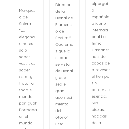
se apaga
alpargat
Director
Veinte
a
es
de la
años
española
Bienal de
después,
a icono
Flamenc
su
internaci
o de
nombre
onal La
ci
Sevilla: “
no se
firma
s
Queremo
pronunci
Castañer
s que la
a como
ha sido
ciudad
se
capaz de
es
se vista
pronunci
atravesar
de Bienal
an los
el tiempo
y que
recuerdo
sin
a
sea el
s, sino
perder su
gran
como se
esencia.
aconteci
evocan
Sus
al”
miento
las
piezas,
da
del
certezas:
nacidas
otoño”
sin
de la
Esta
esfuerzo,