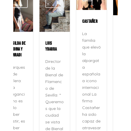
a
CASTAÑER
ROCÍO
JURADO
La
familia
LUIS
La voz
que elevó
YBARRA
que no
la
se apaga
alpargat
Director
Veinte
a
de la
años
española
Bienal de
después,
a icono
Flamenc
su
internaci
o de
nombre
onal La
Sevilla: “
no se
firma
Queremo
pronunci
Castañer
s que la
a como
ha sido
ciudad
se
capaz de
se vista
pronunci
atravesar
de Bienal