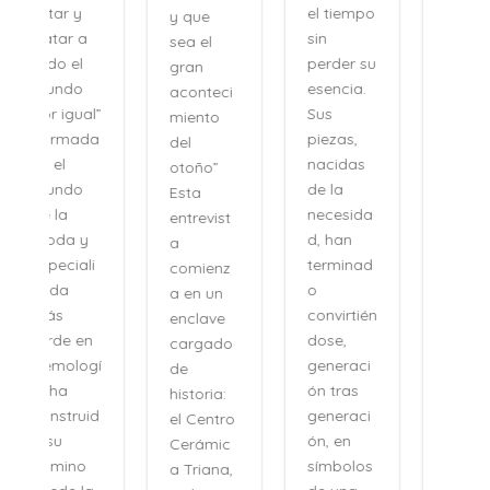
an los
el tiempo
y que
recuerdo
sin
sea el
s, sino
perder su
gran
como se
esencia.
aconteci
evocan
Sus
”
miento
las
piezas,
a
del
certezas:
nacidas
otoño”
sin
de la
Esta
esfuerzo,
necesida
entrevist
sin
d, han
a
distancia,
terminad
comienz
con una
o
a en un
naturalid
convirtién
enclave
ad que
dose,
cargado
desconci
generaci
í
de
erta. Su
ón tras
historia:
voz no
generaci
d
el Centro
pertenec
ón, en
Cerámic
e al
símbolos
a Triana,
pasado,