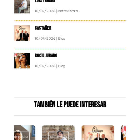
LUIS YBARRA
10/07/2026
|
entrevista a
CASTAÑER
10/07/2026
|
Blog
ROCÍO JURADO
10/07/2026
|
Blog
También le puede interesar
entrevista
Blog
Blog