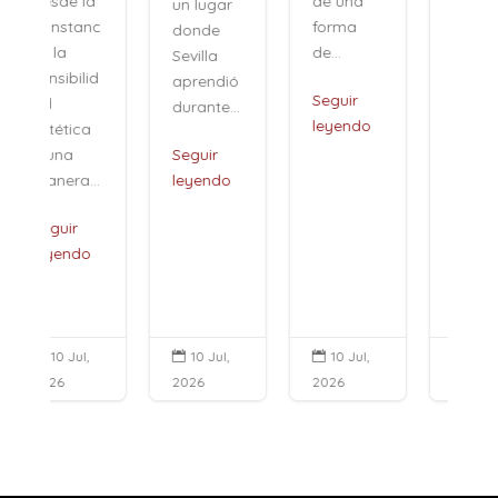
de una
un lugar
sino a
forma
c
donde
una
de...
Sevilla
especie
aprendió
de...
Seguir
durante...
leyendo
Seguir
Seguir
leyendo
.
leyendo
10 Jul,
10 Jul,
10 Jul,



2026
2026
2026