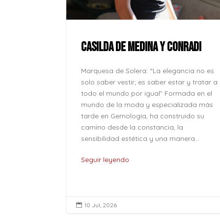
ue la paz no
onde se
l corazón
CASILDA DE MEDINA Y CONRADI
lver odio
o caben en
Marquesa de Solera: “La elegancia no es
o son solo
solo saber vestir; es saber estar y tratar a
...
todo el mundo por igual” Formada en el
mundo de la moda y especializada más
tarde en Gemología, ha construido su
camino desde la constancia, la
sensibilidad estética y una manera...
Seguir leyendo
10 Jul, 2026
