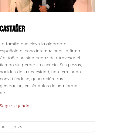
CASTAÑER
ROCÍO JU
La familia que elevó la alpargata
La voz que 
española a icono internacional La firma
después, su
Castañer ha sido capaz de atravesar el
como se pro
tiempo sin perder su esencia. Sus piezas,
como se evoc
nacidas de la necesidad, han terminado
esfuerzo, si
convirtiéndose, generación tras
naturalidad 
generación, en símbolos de una forma
pertenece al
de...
de...
Seguir leyendo
Seguir leye
10 Jul, 2026
10 Jul, 2026

