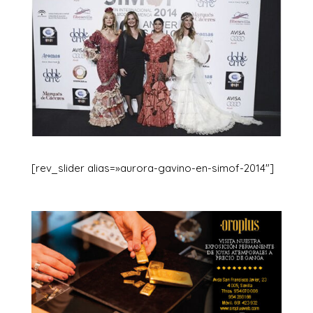
[rev_slider alias=»aurora-gavino-en-simof-2014″]