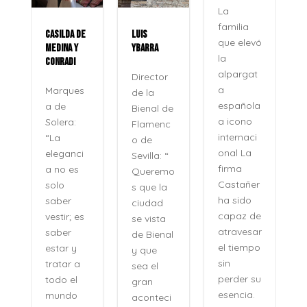
La
familia
CASILDA DE
LUIS
que elevó
MEDINA Y
YBARRA
la
CONRADI
alpargat
Director
a
Marques
de la
española
a de
Bienal de
a icono
Solera:
Flamenc
internaci
“La
o de
onal La
eleganci
Sevilla: “
firma
a no es
Queremo
o
Castañer
solo
s que la
ha sido
saber
ciudad
capaz de
vestir; es
se vista
atravesar
saber
de Bienal
e
el tiempo
estar y
y que
n
sin
tratar a
sea el
perder su
todo el
gran
,
esencia.
mundo
aconteci
l