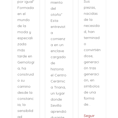
Sus
por igual”
miento
piezas,
Formada
del
nacidas
en el
otoño”
de la
mundo
Esta
necesida
de la
entrevist
d, han
moda y
a
terminad
especiali
comienz
o
zada
a en un
convirtién
más
enclave
dose,
tarde en
cargado
generaci
Gemologí
de
ón tras
a, ha
historia:
n
generaci
construid
el Centro
ón, en
o su
Cerámic
símbolos
camino
a Triana,
de una
desde la
un lugar
forma
constanc
donde
de...
ia, la
Sevilla
sensibilid
aprendió
,
Seguir
ad
durante...