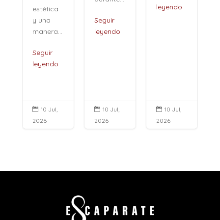
leyendo
estética
i
y una
Seguir
manera...
leyendo
Seguir
leyendo
10 Jul,
10 Jul,
10 Jul,



2026
2026
2026