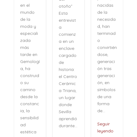
nacidas
en el
otoño”
de la
mundo
Esta
necesida
de la
entrevist
d, han
moda y
a
terminad
especiali
comienz
o
zada
a en un
convirtién
más
enclave
dose,
tarde en
cargado
generaci
Gemologí
de
ón tras
a, ha
historia:
n
generaci
construid
el Centro
ón, en
o su
Cerámic
símbolos
camino
a Triana,
de una
desde la
un lugar
forma
constanc
donde
de...
ia, la
Sevilla
sensibilid
aprendió
,
Seguir
ad
durante...
leyendo
estética
i