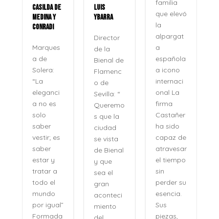
familia
CASILDA DE
LUIS
que elevó
MEDINA Y
YBARRA
la
CONRADI
alpargat
Director
a
Marques
de la
española
a de
Bienal de
a icono
Solera:
Flamenc
internaci
“La
o de
onal La
eleganci
Sevilla: “
firma
a no es
Queremo
o
Castañer
solo
s que la
ha sido
saber
ciudad
capaz de
vestir; es
se vista
atravesar
saber
de Bienal
e
el tiempo
estar y
y que
n
sin
tratar a
sea el
perder su
todo el
gran
,
esencia.
mundo
aconteci
l
Sus
por igual”
miento
piezas,
Formada
del