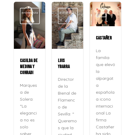
entrevista
entrevista
Blog
a
a
CASTAÑER
La
familia
CASILDA DE
LUIS
que elevó
MEDINA Y
YBARRA
la
CONRADI
alpargat
Director
a
Marques
de la
española
a de
Bienal de
a icono
Solera:
Flamenc
internaci
“La
o de
onal La
eleganci
Sevilla: “
firma
a no es
Queremo
o
Castañer
solo
s que la
ha sido
saber
ciudad