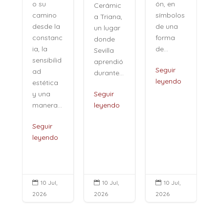
ón, en
o su
Cerámic
símbolos
camino
a Triana,
de una
desde la
un lugar
forma
constanc
donde
de...
ia, la
Sevilla
sensibilid
aprendió
,
Seguir
ad
durante...
leyendo
estética
i
y una
Seguir
manera...
leyendo
Seguir
leyendo
10 Jul,
10 Jul,
10 Jul,



2026
2026
2026