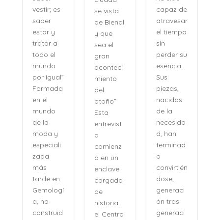
capaz de
vestir; es
se vista
atravesar
saber
de Bienal
e
el tiempo
estar y
y que
n
sin
tratar a
sea el
perder su
todo el
gran
,
esencia.
mundo
aconteci
l
Sus
por igual”
miento
piezas,
Formada
del
nacidas
en el
otoño”
de la
mundo
Esta
necesida
de la
entrevist
d, han
moda y
a
terminad
especiali
comienz
o
zada
a en un
convirtién
más
enclave
dose,
tarde en
cargado
generaci
Gemologí
de
ón tras
a, ha
historia:
n
generaci
construid
el Centro