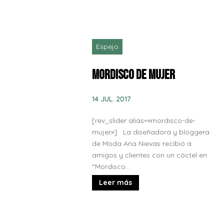
Espejo
Mordisco de Mujer
14 JUL. 2017
[rev_slider alias=»mordisco-de-
mujer»] La diseñadora y bloggera
de Moda Ana Nievas recibió a
amigos y clientes con un cóctel en
“Mordisco...
Leer más