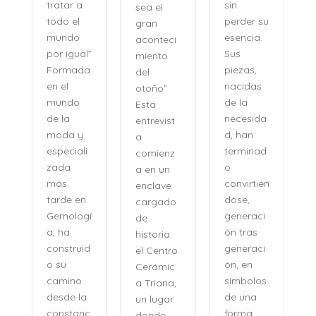
sin
tratar a
sea el
perder su
todo el
gran
,
esencia.
mundo
aconteci
l
Sus
por igual”
miento
piezas,
Formada
del
nacidas
en el
otoño”
de la
mundo
Esta
necesida
de la
entrevist
d, han
moda y
a
terminad
especiali
comienz
o
zada
a en un
convirtién
más
enclave
dose,
tarde en
cargado
generaci
Gemologí
de
ón tras
a, ha
historia:
n
generaci
construid
el Centro
ón, en
o su
Cerámic
símbolos
camino
a Triana,
de una
desde la
un lugar
forma
constanc
donde