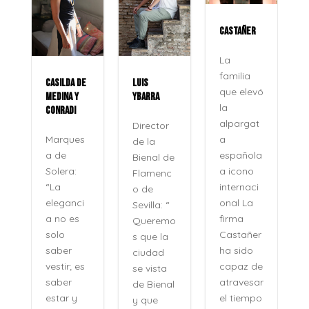
CASTAÑER
La
familia
CASILDA DE
LUIS
que elevó
MEDINA Y
YBARRA
la
CONRADI
alpargat
Director
a
Marques
de la
española
a de
Bienal de
a icono
Solera:
Flamenc
internaci
“La
o de
onal La
eleganci
Sevilla: “
firma
a no es
Queremo
o
Castañer
solo
s que la
ha sido
saber
ciudad
capaz de
vestir; es
se vista
atravesar
saber
de Bienal
e
el tiempo
estar y
y que
n