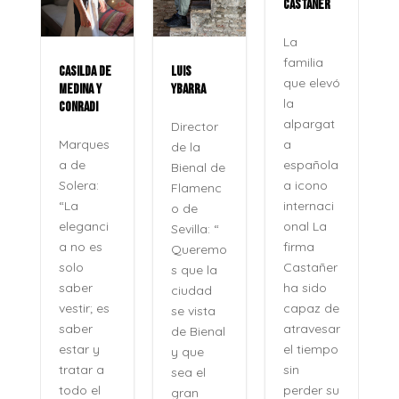
CASTAÑER
La
familia
CASILDA DE
LUIS
que elevó
MEDINA Y
YBARRA
la
CONRADI
alpargat
Director
a
Marques
de la
española
a de
Bienal de
a icono
Solera:
Flamenc
internaci
“La
o de
onal La
eleganci
Sevilla: “
firma
a no es
Queremo
o
Castañer
solo
s que la
ha sido
saber
ciudad
capaz de
vestir; es
se vista
atravesar
saber
de Bienal
e
el tiempo
estar y
y que
n
sin
tratar a
sea el
perder su
todo el
gran
,