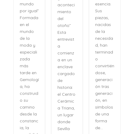
esencia.
mundo
aconteci
l
Sus
por igual”
miento
piezas,
Formada
del
nacidas
en el
otoño”
de la
mundo
Esta
necesida
de la
entrevist
d, han
moda y
a
terminad
especiali
comienz
o
zada
a en un
convirtién
más
enclave
dose,
tarde en
cargado
generaci
Gemologí
de
ón tras
a, ha
historia:
n
generaci
construid
el Centro
ón, en
o su
Cerámic
símbolos
camino
a Triana,
de una
desde la
un lugar
forma
constanc
donde
de...
ia, la
Sevilla