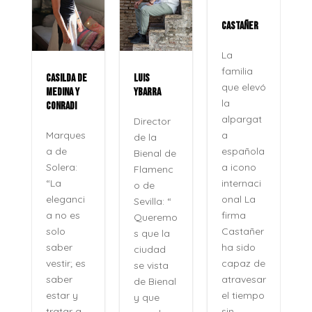
CASTAÑER
La
familia
CASILDA DE
LUIS
que elevó
MEDINA Y
YBARRA
la
CONRADI
alpargat
Director
a
Marques
de la
española
a de
Bienal de
a icono
Solera:
Flamenc
internaci
“La
o de
onal La
eleganci
Sevilla: “
firma
a no es
Queremo
o
Castañer
solo
s que la
ha sido
saber
ciudad
capaz de
vestir; es
se vista
atravesar
saber
de Bienal
e
el tiempo
estar y
y que
n
sin
tratar a