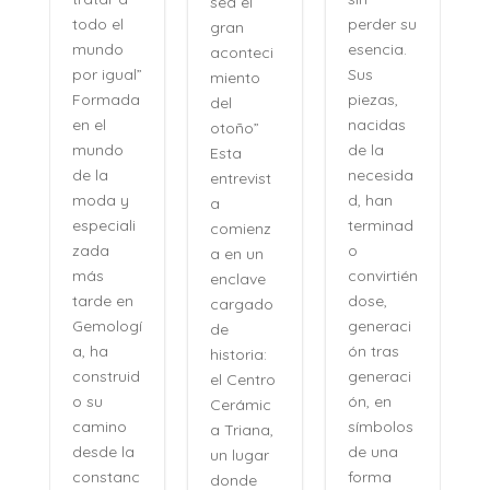
sea el
perder su
todo el
gran
,
esencia.
mundo
aconteci
l
Sus
por igual”
miento
piezas,
Formada
del
nacidas
en el
otoño”
de la
mundo
Esta
necesida
de la
entrevist
d, han
moda y
a
terminad
especiali
comienz
o
zada
a en un
convirtién
más
enclave
dose,
tarde en
cargado
generaci
Gemologí
de
ón tras
a, ha
historia:
n
generaci
construid
el Centro
ón, en
o su
Cerámic
símbolos
camino
a Triana,
de una
desde la
un lugar
forma
constanc
donde