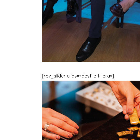
[rev_slider alias=»desfile-hilera»]