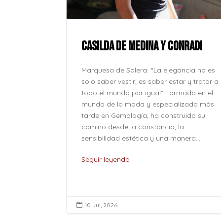
ue la paz no
onde se
l corazón
CASILDA DE MEDINA Y CONRADI
lver odio
o caben en
Marquesa de Solera: “La elegancia no es
o son solo
solo saber vestir; es saber estar y tratar a
...
todo el mundo por igual” Formada en el
mundo de la moda y especializada más
tarde en Gemología, ha construido su
camino desde la constancia, la
sensibilidad estética y una manera...
Seguir leyendo
10 Jul, 2026
