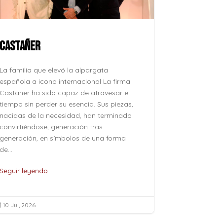
CASTAÑER
ROCÍO JU
La familia que elevó la alpargata
La voz que 
española a icono internacional La firma
después, su
Castañer ha sido capaz de atravesar el
como se pro
tiempo sin perder su esencia. Sus piezas,
como se evoc
nacidas de la necesidad, han terminado
esfuerzo, si
convirtiéndose, generación tras
naturalidad 
generación, en símbolos de una forma
pertenece al
de...
de...
Seguir leyendo
Seguir leye
10 Jul, 2026
10 Jul, 2026

