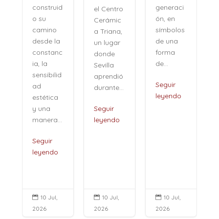
generaci
construid
el Centro
ón, en
o su
Cerámic
símbolos
camino
a Triana,
de una
desde la
un lugar
forma
constanc
donde
de...
ia, la
Sevilla
sensibilid
aprendió
,
Seguir
ad
durante...
leyendo
estética
i
y una
Seguir
manera...
leyendo
Seguir
leyendo
10 Jul,
10 Jul,
10 Jul,



2026
2026
2026