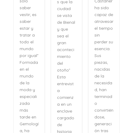
Castañer
solo
s que la
ha sido
saber
ciudad
capaz de
vestir; es
se vista
atravesar
saber
de Bienal
e
el tiempo
estar y
y que
n
sin
tratar a
sea el
perder su
todo el
gran
,
esencia.
mundo
aconteci
l
Sus
por igual”
miento
piezas,
Formada
del
nacidas
en el
otoño”
de la
mundo
Esta
necesida
de la
entrevist
d, han
moda y
a
terminad
especiali
comienz
o
zada
a en un
convirtién
más
enclave
dose,
tarde en
cargado
generaci
Gemologí
de
ón tras
a, ha
historia:
n