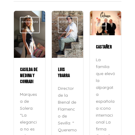
entrevista
entrevista
Blog
a
a
CASTAÑER
La
familia
CASILDA DE
LUIS
que elevó
MEDINA Y
YBARRA
la
CONRADI
alpargat
Director
a
Marques
de la
española
a de
Bienal de
a icono
Solera:
Flamenc
internaci
“La
o de
onal La
eleganci
Sevilla: “
firma
a no es
Queremo
o