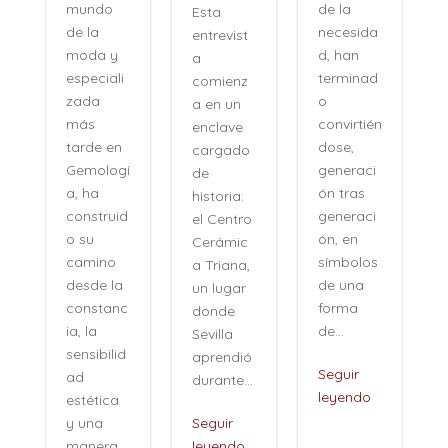
de la
mundo
Esta
necesida
de la
entrevist
d, han
moda y
a
terminad
especiali
comienz
o
zada
a en un
convirtién
más
enclave
dose,
tarde en
cargado
generaci
Gemologí
de
ón tras
a, ha
historia:
n
generaci
construid
el Centro
ón, en
o su
Cerámic
símbolos
camino
a Triana,
de una
desde la
un lugar
forma
constanc
donde
de...
ia, la
Sevilla
sensibilid
aprendió
,
Seguir
ad
durante...
leyendo
estética
i
y una
Seguir
manera...
leyendo