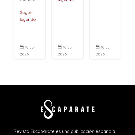
Seguir
leyendo
10 Jul,
10 Jul,
10 Jul,



2026
2026
2026
Revista Escaparate es una publicación española