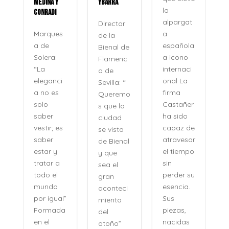
MEDINA Y
YBARRA
la
CONRADI
alpargat
Director
a
Marques
de la
española
a de
Bienal de
a icono
Solera:
Flamenc
internaci
“La
o de
onal La
eleganci
Sevilla: “
firma
a no es
Queremo
o
Castañer
solo
s que la
ha sido
saber
ciudad
capaz de
vestir; es
se vista
atravesar
saber
de Bienal
e
el tiempo
estar y
y que
n
sin
tratar a
sea el
perder su
todo el
gran
,
esencia.
mundo
aconteci
l
Sus
por igual”
miento
piezas,
Formada
del
nacidas
en el
otoño”