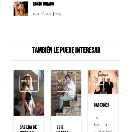
ROCÍO JURADO
10/07/2026
|
Blog
También le puede interesar
entrevista
entrevista
Blog
a
a
CASTAÑER
La
familia
CASILDA DE
LUIS
que elevó