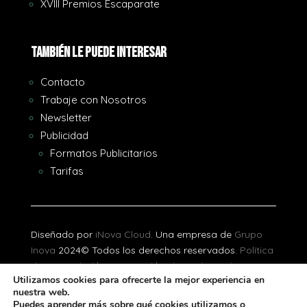
XVIII Premios Escaparate
También le puede interesar
Contacto
Trabaje con Nosotros
Newsletter
Publicidad
Formatos Publicitarios
Tarifas
Diseñado por
iNova Cloud
. Una empresa de
Grupo
Inova
2024© Todos los derechos reservados.
Política
de Privacidad
|
Aviso Legal
|
Política de Cookies
Utilizamos cookies para ofrecerte la mejor experiencia en
nuestra web.
[gtranslate]
Puedes aprender más sobre qué cookies utilizamos o