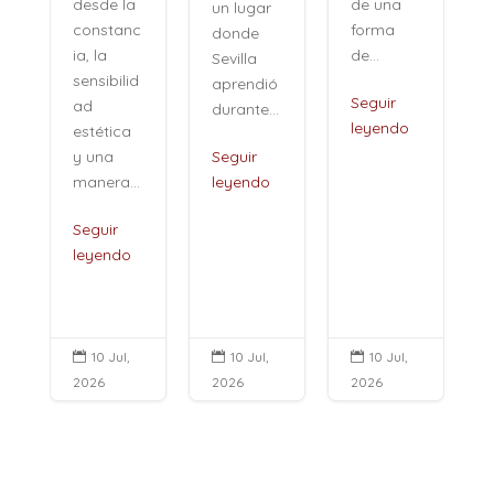
de una
desde la
un lugar
forma
constanc
donde
de...
ia, la
Sevilla
sensibilid
aprendió
,
Seguir
ad
durante...
leyendo
estética
i
y una
Seguir
manera...
leyendo
Seguir
leyendo
10 Jul,
10 Jul,
10 Jul,



2026
2026
2026