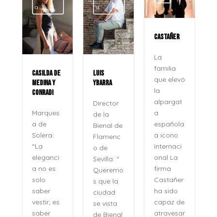
a
a
CASTAÑER
La
familia
CASILDA DE
LUIS
que elevó
MEDINA Y
YBARRA
la
CONRADI
alpargat
Director
a
Marques
de la
española
a de
Bienal de
a icono
Solera:
Flamenc
internaci
“La
o de
onal La
eleganci
Sevilla: “
firma
a no es
Queremo
o
Castañer
solo
s que la
ha sido
saber
ciudad
capaz de
vestir; es
se vista
atravesar
saber
de Bienal
e