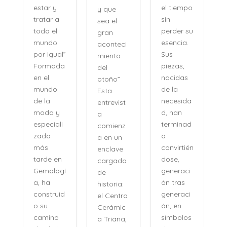
el tiempo
estar y
y que
n
sin
tratar a
sea el
perder su
todo el
gran
,
esencia.
mundo
aconteci
l
Sus
por igual”
miento
piezas,
Formada
del
nacidas
en el
otoño”
de la
mundo
Esta
necesida
de la
entrevist
d, han
moda y
a
terminad
especiali
comienz
o
zada
a en un
convirtién
más
enclave
dose,
tarde en
cargado
generaci
Gemologí
de
ón tras
a, ha
historia:
n
generaci
construid
el Centro
ón, en
o su
Cerámic
símbolos
camino
a Triana,