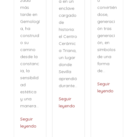
o
zada
a en un
convirtién
más
enclave
dose,
tarde en
cargado
generaci
Gemologí
de
ón tras
a, ha
historia:
n
generaci
construid
el Centro
ón, en
o su
Cerámic
símbolos
camino
a Triana,
de una
desde la
un lugar
forma
constanc
donde
de...
ia, la
Sevilla
sensibilid
aprendió
,
Seguir
ad
durante...
leyendo
estética
i
y una
Seguir
manera...
leyendo
Seguir
leyendo