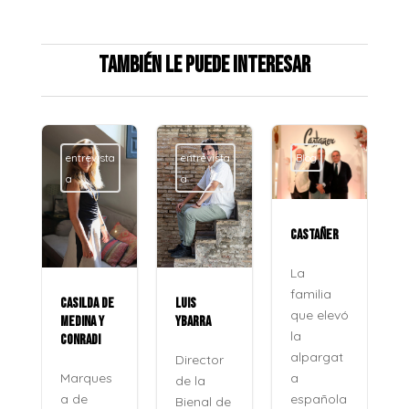
También le puede interesar
entrevista
entrevista
Blog
a
a
CASTAÑER
La
familia
CASILDA DE
LUIS
que elevó
MEDINA Y
YBARRA
la
CONRADI
alpargat
Director
a
Marques
de la
española
a de
Bienal de