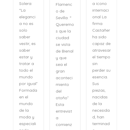
a icono
Solera:
Flamenc
internaci
“La
o de
onal La
eleganci
Sevilla: “
firma
a no es
Queremo
o
Castañer
solo
s que la
ha sido
saber
ciudad
capaz de
vestir; es
se vista
atravesar
saber
de Bienal
e
el tiempo
estar y
y que
n
sin
tratar a
sea el
perder su
todo el
gran
,
esencia.
mundo
aconteci
l
Sus
por igual”
miento
piezas,
Formada
del
nacidas
en el
otoño”
de la
mundo
Esta
necesida
de la
entrevist
d, han
moda y
a
terminad
especiali
comienz