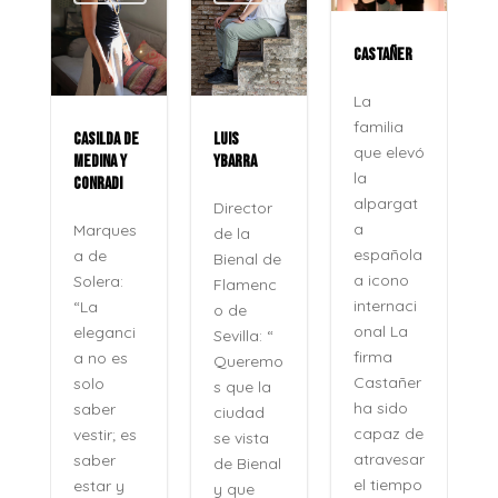
CASTAÑER
La
familia
CASILDA DE
LUIS
que elevó
MEDINA Y
YBARRA
la
CONRADI
alpargat
Director
a
Marques
de la
española
a de
Bienal de
a icono
Solera:
Flamenc
internaci
“La
o de
onal La
eleganci
Sevilla: “
firma
a no es
Queremo
o
Castañer
solo
s que la
ha sido
saber
ciudad
capaz de
vestir; es
se vista
atravesar
saber
de Bienal
e
el tiempo
estar y
y que
n