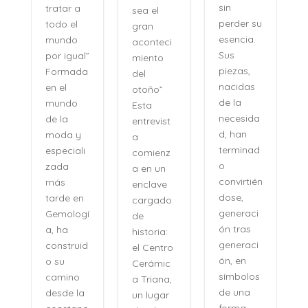
sin
tratar a
sea el
perder su
todo el
gran
,
esencia.
mundo
aconteci
l
Sus
por igual”
miento
piezas,
Formada
del
nacidas
en el
otoño”
de la
mundo
Esta
necesida
de la
entrevist
d, han
moda y
a
terminad
especiali
comienz
o
zada
a en un
convirtién
más
enclave
dose,
tarde en
cargado
generaci
Gemologí
de
ón tras
a, ha
historia:
n
generaci
construid
el Centro
ón, en
o su
Cerámic
símbolos
camino
a Triana,
de una
desde la
un lugar