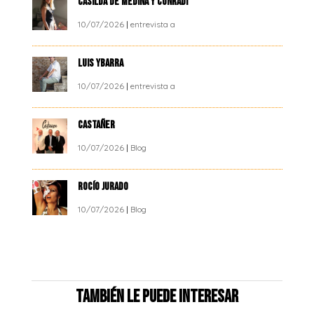
CASILDA DE MEDINA Y CONRADI
10/07/2026
|
entrevista a
LUIS YBARRA
10/07/2026
|
entrevista a
CASTAÑER
10/07/2026
|
Blog
ROCÍO JURADO
10/07/2026
|
Blog
También le puede interesar