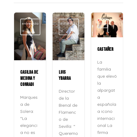
entrevista
entrevista
Blog
a
a
CASTAÑER
La
familia
CASILDA DE
LUIS
que elevó
MEDINA Y
YBARRA
la
CONRADI
alpargat
Director
a
Marques
de la
española
a de
Bienal de
a icono
Solera:
Flamenc
internaci
“La
o de
onal La
eleganci
Sevilla: “
firma
a no es
Queremo
o