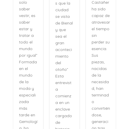
Castañer
solo
s que la
ha sido
saber
ciudad
capaz de
vestir; es
se vista
atravesar
saber
de Bienal
e
el tiempo
estar y
y que
n
sin
tratar a
sea el
perder su
todo el
gran
,
esencia.
mundo
aconteci
l
Sus
por igual”
miento
piezas,
Formada
del
nacidas
en el
otoño”
de la
mundo
Esta
necesida
de la
entrevist
d, han
moda y
a
terminad
especiali
comienz
o
zada
a en un
convirtién
más
enclave
dose,
tarde en
cargado
generaci
Gemologí
de
ón tras
a, ha
historia:
n