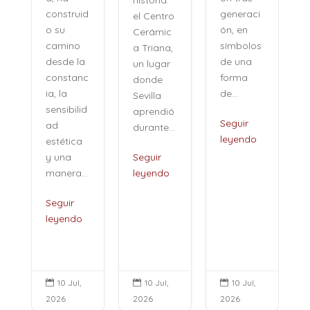
generaci
construid
el Centro
ón, en
o su
Cerámic
símbolos
camino
a Triana,
de una
desde la
un lugar
forma
constanc
donde
de...
ia, la
Sevilla
sensibilid
aprendió
,
Seguir
ad
durante...
leyendo
estética
i
y una
Seguir
manera...
leyendo
Seguir
leyendo
10 Jul,
10 Jul,
10 Jul,



2026
2026
2026