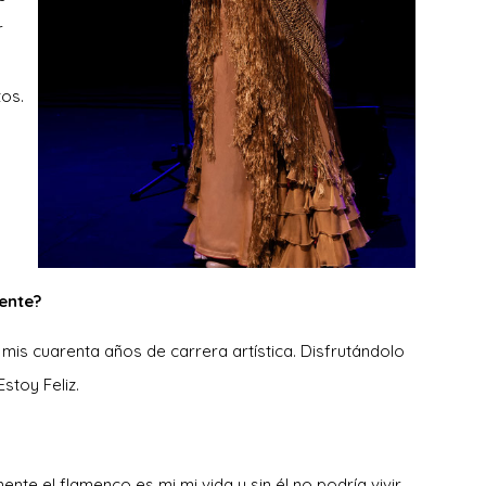
r
tos.
ente?
mis cuarenta años de carrera artística. Disfrutándolo
stoy Feliz.
te el flamenco es mi mi vida y sin él no podría vivir.