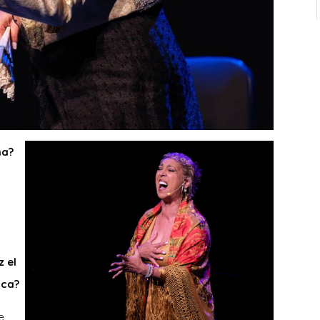
ma?
,
 el
ica?
e