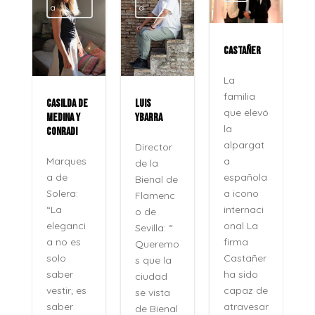
a
a
CASTAÑER
La
familia
CASILDA DE
LUIS
que elevó
MEDINA Y
YBARRA
la
CONRADI
alpargat
Director
a
Marques
de la
española
a de
Bienal de
a icono
Solera:
Flamenc
internaci
“La
o de
onal La
eleganci
Sevilla: “
firma
a no es
Queremo
o
Castañer
solo
s que la
ha sido
saber
ciudad
capaz de
vestir; es
se vista
atravesar
saber
de Bienal
e