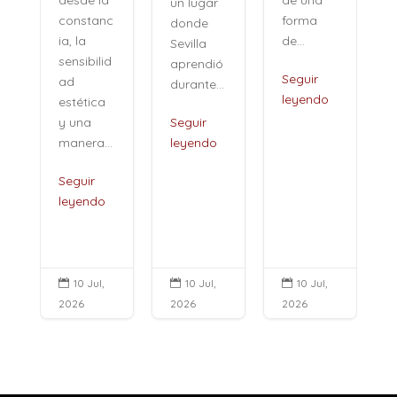
desde la
un lugar
forma
constanc
donde
de...
ia, la
Sevilla
sensibilid
aprendió
,
Seguir
ad
durante...
leyendo
estética
i
y una
Seguir
manera...
leyendo
Seguir
leyendo
10 Jul,
10 Jul,
10 Jul,



2026
2026
2026