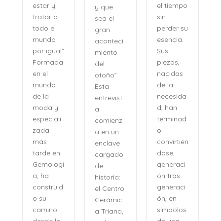
el tiempo
estar y
y que
n
sin
tratar a
sea el
perder su
todo el
gran
,
esencia.
mundo
aconteci
l
Sus
por igual”
miento
piezas,
Formada
del
nacidas
en el
otoño”
de la
mundo
Esta
necesida
de la
entrevist
d, han
moda y
a
terminad
especiali
comienz
o
zada
a en un
convirtién
más
enclave
dose,
tarde en
cargado
generaci
Gemologí
de
ón tras
a, ha
historia:
n
generaci
construid
el Centro
ón, en
o su
Cerámic
símbolos
camino
a Triana,
de una