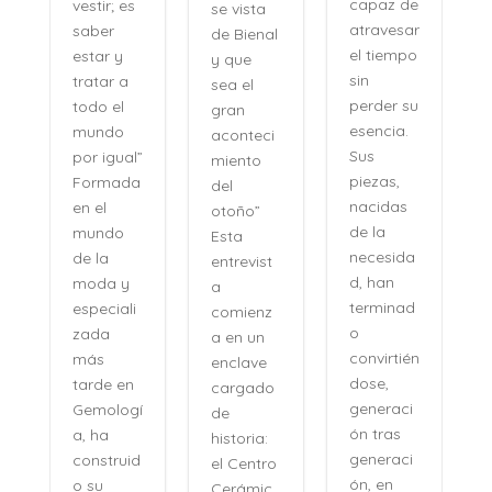
capaz de
vestir; es
se vista
atravesar
saber
de Bienal
e
el tiempo
estar y
y que
n
sin
tratar a
sea el
perder su
todo el
gran
,
esencia.
mundo
aconteci
l
Sus
por igual”
miento
piezas,
Formada
del
nacidas
en el
otoño”
de la
mundo
Esta
necesida
de la
entrevist
d, han
moda y
a
terminad
especiali
comienz
o
zada
a en un
convirtién
más
enclave
dose,
tarde en
cargado
generaci
Gemologí
de
ón tras
a, ha
historia:
n
generaci
construid
el Centro
ón, en
o su
Cerámic