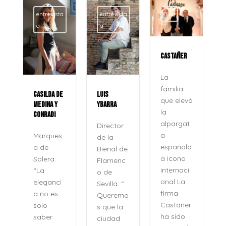
entrevista
entrevista
Blog
a
a
CASTAÑER
La
familia
CASILDA DE
LUIS
que elevó
MEDINA Y
YBARRA
la
CONRADI
alpargat
Director
a
Marques
de la
española
a de
Bienal de
a icono
Solera:
Flamenc
internaci
“La
o de
onal La
eleganci
Sevilla: “
firma
a no es
Queremo
o
Castañer
solo
s que la
ha sido
saber
ciudad