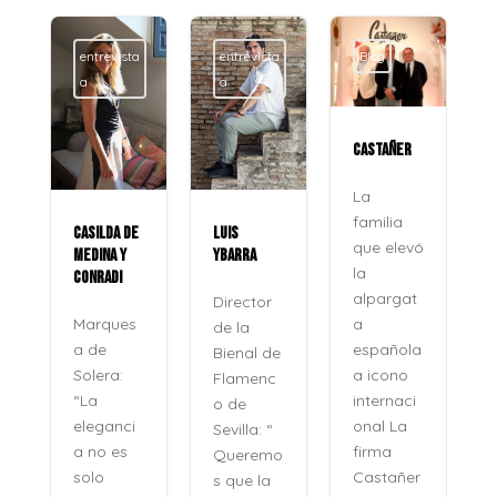
entrevista
entrevista
Blog
a
a
CASTAÑER
La
familia
CASILDA DE
LUIS
que elevó
MEDINA Y
YBARRA
la
CONRADI
alpargat
Director
a
Marques
de la
española
a de
Bienal de
a icono
Solera:
Flamenc
internaci
“La
o de
onal La
eleganci
Sevilla: “
firma
a no es
Queremo
o
Castañer
solo
s que la