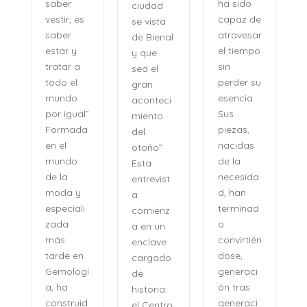
ha sido
saber
ciudad
capaz de
vestir; es
se vista
atravesar
saber
de Bienal
e
el tiempo
estar y
y que
n
sin
tratar a
sea el
perder su
todo el
gran
,
esencia.
mundo
aconteci
l
Sus
por igual”
miento
piezas,
Formada
del
nacidas
en el
otoño”
de la
mundo
Esta
necesida
de la
entrevist
d, han
moda y
a
terminad
especiali
comienz
o
zada
a en un
convirtién
más
enclave
dose,
tarde en
cargado
generaci
Gemologí
de
ón tras
a, ha
historia:
n
generaci
construid
el Centro