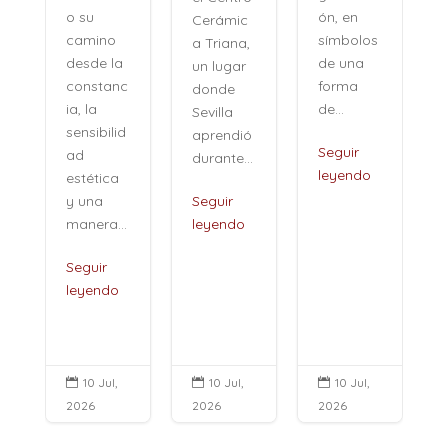
ón, en
o su
Cerámic
símbolos
camino
a Triana,
de una
desde la
un lugar
forma
constanc
donde
de...
ia, la
Sevilla
sensibilid
aprendió
,
Seguir
ad
durante...
leyendo
estética
i
y una
Seguir
manera...
leyendo
Seguir
leyendo
10 Jul,
10 Jul,
10 Jul,



2026
2026
2026