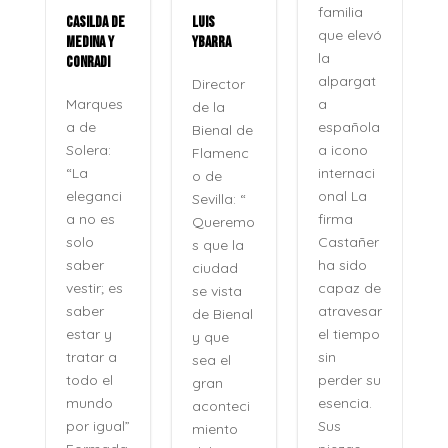
familia
CASILDA DE
LUIS
que elevó
MEDINA Y
YBARRA
la
CONRADI
alpargat
Director
a
Marques
de la
española
a de
Bienal de
a icono
Solera:
Flamenc
internaci
“La
o de
onal La
eleganci
Sevilla: “
firma
a no es
Queremo
o
Castañer
solo
s que la
ha sido
saber
ciudad
capaz de
vestir; es
se vista
atravesar
saber
de Bienal
e
el tiempo
estar y
y que
n
sin
tratar a
sea el
perder su
todo el
gran
,
esencia.
mundo
aconteci
l
Sus
por igual”
miento