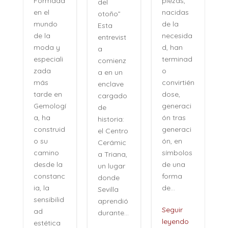
piezas,
Formada
del
nacidas
en el
otoño”
de la
mundo
Esta
necesida
de la
entrevist
d, han
moda y
a
terminad
especiali
comienz
o
zada
a en un
convirtién
más
enclave
dose,
tarde en
cargado
generaci
Gemologí
de
ón tras
a, ha
historia:
n
generaci
construid
el Centro
ón, en
o su
Cerámic
símbolos
camino
a Triana,
de una
desde la
un lugar
forma
constanc
donde
de...
ia, la
Sevilla
sensibilid
aprendió
,
Seguir
ad
durante...
leyendo
estética
i