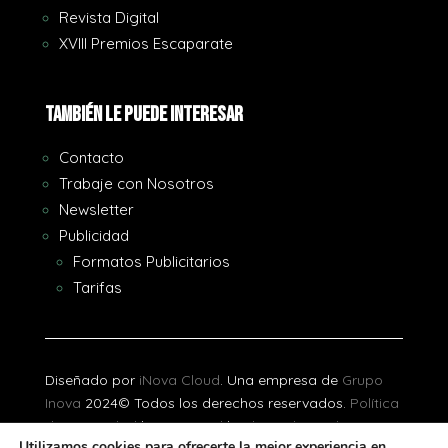
Revista Digital
XVIII Premios Escaparate
También le puede interesar
Contacto
Trabaje con Nosotros
Newsletter
Publicidad
Formatos Publicitarios
Tarifas
Diseñado por
iNova Cloud
. Una empresa de
Grupo
Inova
2024© Todos los derechos reservados.
Política
de Privacidad
|
Aviso Legal
|
Política de Cookies
Utilizamos cookies para ofrecerte la mejor experiencia en