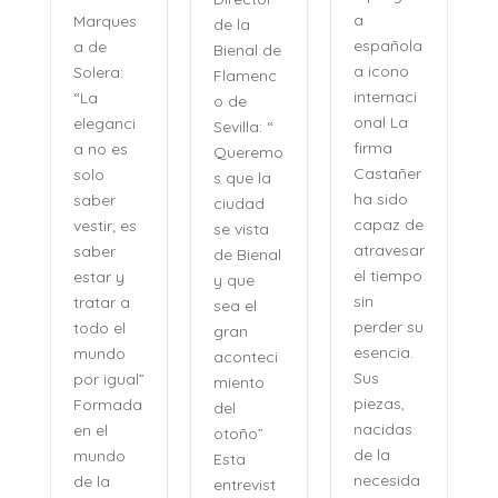
a
Marques
de la
española
a de
Bienal de
a icono
Solera:
Flamenc
internaci
“La
o de
onal La
eleganci
Sevilla: “
firma
a no es
Queremo
o
Castañer
solo
s que la
ha sido
saber
ciudad
capaz de
vestir; es
se vista
atravesar
saber
de Bienal
e
el tiempo
estar y
y que
n
sin
tratar a
sea el
perder su
todo el
gran
,
esencia.
mundo
aconteci
l
Sus
por igual”
miento
piezas,
Formada
del
nacidas
en el
otoño”
de la
mundo
Esta
necesida
de la
entrevist