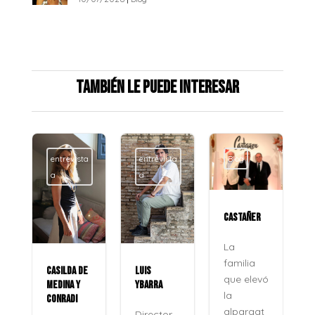
También le puede interesar
entrevista
entrevista
Blog
a
a
CASTAÑER
La
familia
CASILDA DE
LUIS
que elevó
MEDINA Y
YBARRA
la
CONRADI
alpargat
Director