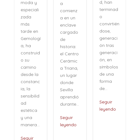
d, han
moda y
a
terminad
especiali
comienz
o
zada
a en un
convirtién
más
enclave
dose,
tarde en
cargado
generaci
Gemologí
de
ón tras
a, ha
historia:
n
generaci
construid
el Centro
ón, en
o su
Cerámic
símbolos
camino
a Triana,
de una
desde la
un lugar
forma
constanc
donde
de...
ia, la
Sevilla
sensibilid
aprendió
,
Seguir
ad
durante...
leyendo
estética
i
y una
Seguir
manera...
leyendo
Seguir