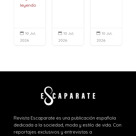
leyendo
10 Jul,
10 Jul,
10 Jul,



2026
2026
2026
Revista Escaparate es una publicación española
dedicada a la sociedad, moda y estilo de vida. Con
reportajes exclusivos y entrevistas a