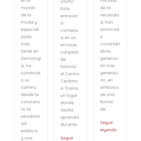
nacidas
en el
otoño”
de la
mundo
Esta
necesida
de la
entrevist
d, han
moda y
a
terminad
especiali
comienz
o
zada
a en un
convirtién
más
enclave
dose,
tarde en
cargado
generaci
Gemologí
de
ón tras
a, ha
historia:
n
generaci
construid
el Centro
ón, en
o su
Cerámic
símbolos
camino
a Triana,
de una
desde la
un lugar
forma
constanc
donde
de...
ia, la
Sevilla
sensibilid
aprendió
,
Seguir
ad
durante...
leyendo
estética
i
y una
Seguir