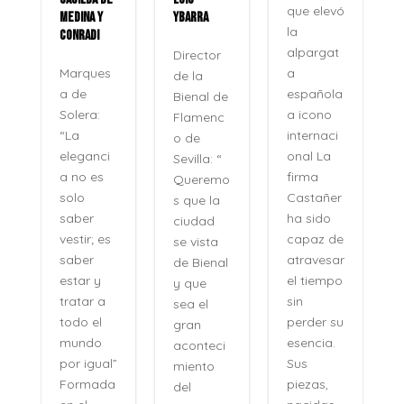
que elevó
MEDINA Y
YBARRA
la
CONRADI
alpargat
Director
a
Marques
de la
española
a de
Bienal de
a icono
Solera:
Flamenc
internaci
“La
o de
onal La
eleganci
Sevilla: “
firma
a no es
Queremo
o
Castañer
solo
s que la
ha sido
saber
ciudad
capaz de
vestir; es
se vista
atravesar
saber
de Bienal
e
el tiempo
estar y
y que
n
sin
tratar a
sea el
perder su
todo el
gran
,
esencia.
mundo
aconteci
l
Sus
por igual”
miento
piezas,
Formada
del