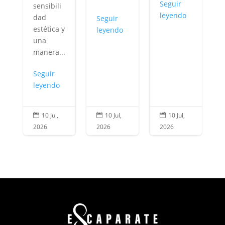
Seguir
sensibili
i
leyendo
dad
Seguir
estética y
leyendo
una
manera...
Seguir
leyendo
10 Jul,
10 Jul,
10 Jul,



2026
2026
2026