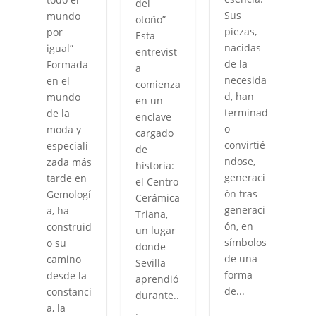
del
Sus
mundo
otoño”
piezas,
por
Esta
nacidas
igual”
entrevist
de la
Formada
a
necesida
en el
comienza
d, han
mundo
en un
terminad
de la
enclave
o
moda y
cargado
y
convirtié
especiali
de
ndose,
zada más
historia:
generaci
tarde en
el Centro
n
ón tras
Gemologí
Cerámica
generaci
a, ha
Triana,
ón, en
construid
un lugar
símbolos
o su
donde
de una
camino
Sevilla
forma
desde la
aprendió
de...
constanci
durante..
,
a, la
.