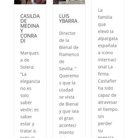
La
CASILDA
LUIS
familia
DE
YBARRA
que
MEDINA
O
Y
elevó la
Director
CONRA
alpargata
DI
de la
española
Bienal de
a icono
Marques
Flamenco
internaci
a de
de
onal La
Solera:
Sevilla: “
firma
“La
Queremo
o
Castañer
elegancia
s que la
ha sido
no es
ciudad
capaz de
solo
se vista
atravesar
saber
de Bienal
e
el tiempo
vestir; es
y que sea
n
sin
saber
el gran
perder
estar y
aconteci
su
tratar a
miento
esencia.
todo el