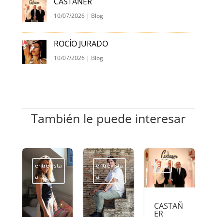
CASTAÑER
10/07/2026
|
Blog
ROCÍO JURADO
10/07/2026
|
Blog
También le puede interesar
entrevista
entrevista
Blog
a
a
CASTAÑ
ER