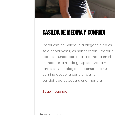
ue la paz no
onde se
l corazón
CASILDA DE MEDINA Y CONRADI
lver odio
o caben en
Marquesa de Solera: “La elegancia no es
o son solo
solo saber vestir; es saber estar y tratar a
...
todo el mundo por igual” Formada en el
mundo de la moda y especializada más
tarde en Gemología, ha construido su
camino desde la constancia, la
sensibilidad estética y una manera...
Seguir leyendo