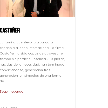
CASTAÑER
ROCÍO JU
La familia que elevó la alpargata
La voz que 
española a icono internacional La firma
después, su
Castañer ha sido capaz de atravesar el
como se pro
tiempo sin perder su esencia. Sus piezas,
como se evoc
nacidas de la necesidad, han terminado
esfuerzo, si
convirtiéndose, generación tras
naturalidad 
generación, en símbolos de una forma
pertenece al
de...
de...
Seguir leyendo
Seguir leye