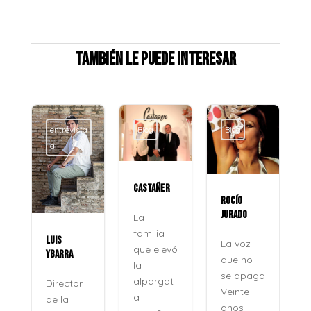
También le puede interesar
entrevista
Blog
Blog
a
CASTAÑER
ROCÍO
JURADO
La
familia
LUIS
La voz
que elevó
YBARRA
que no
la
se apaga
alpargat
Director
Veinte
a
de la
años