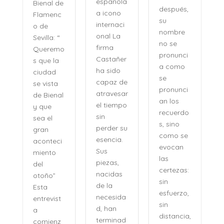
española
Bienal de
después,
a icono
Flamenc
su
internaci
o de
nombre
onal La
Sevilla: “
no se
firma
Queremo
pronunci
Castañer
s que la
a como
ha sido
ciudad
se
capaz de
se vista
pronunci
atravesar
de Bienal
an los
el tiempo
y que
recuerdo
sin
sea el
s, sino
perder su
gran
como se
esencia.
aconteci
evocan
Sus
”
miento
las
piezas,
a
del
certezas:
nacidas
otoño”
sin
de la
Esta
esfuerzo,
necesida
entrevist
sin
d, han
a
distancia,
terminad
comienz