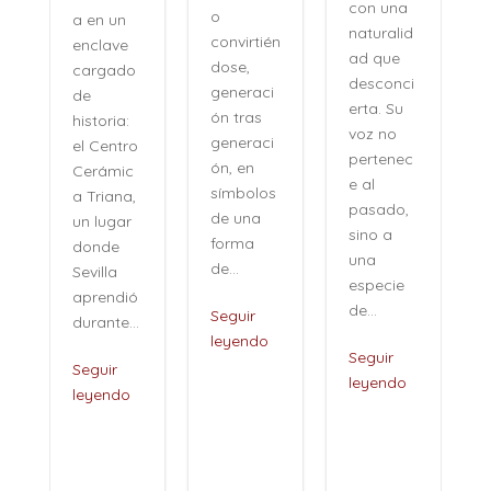
con una
o
a en un
naturalid
convirtién
enclave
ad que
dose,
cargado
desconci
generaci
í
de
erta. Su
ón tras
historia:
voz no
generaci
d
el Centro
pertenec
ón, en
Cerámic
e al
símbolos
a Triana,
pasado,
de una
un lugar
sino a
forma
c
donde
una
de...
Sevilla
especie
aprendió
de...
Seguir
durante...
leyendo
Seguir
Seguir
leyendo
.
leyendo