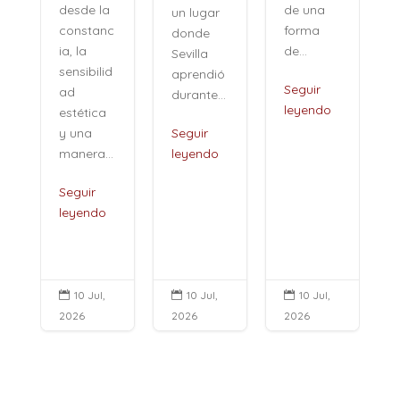
de una
desde la
un lugar
forma
constanc
donde
de...
ia, la
Sevilla
sensibilid
aprendió
,
Seguir
ad
durante...
leyendo
estética
i
y una
Seguir
manera...
leyendo
Seguir
leyendo
10 Jul,
10 Jul,
10 Jul,



2026
2026
2026