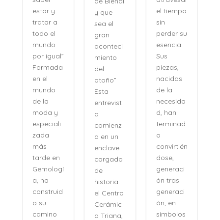
de Bienal
e
el tiempo
estar y
y que
n
sin
tratar a
sea el
perder su
todo el
gran
,
esencia.
mundo
aconteci
l
Sus
por igual”
miento
piezas,
Formada
del
nacidas
en el
otoño”
de la
mundo
Esta
necesida
de la
entrevist
d, han
moda y
a
terminad
especiali
comienz
o
zada
a en un
convirtién
más
enclave
dose,
tarde en
cargado
generaci
Gemologí
de
ón tras
a, ha
historia:
n
generaci
construid
el Centro
ón, en
o su
Cerámic
símbolos
camino
a Triana,