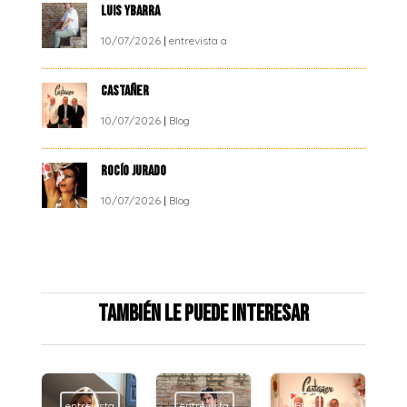
LUIS YBARRA
10/07/2026
|
entrevista a
CASTAÑER
10/07/2026
|
Blog
ROCÍO JURADO
10/07/2026
|
Blog
También le puede interesar
entrevista
entrevista
Blog