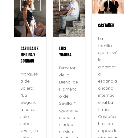
a
a
CASTAÑER
La
familia
CASILDA DE
LUIS
que elevó
MEDINA Y
YBARRA
la
CONRADI
alpargat
Director
a
Marques
de la
española
a de
Bienal de
a icono
Solera:
Flamenc
internaci
“La
o de
onal La
eleganci
Sevilla: “
firma
a no es
Queremo
o
Castañer
solo
s que la
ha sido
saber
ciudad
capaz de
vestir; es
se vista
atravesar
saber