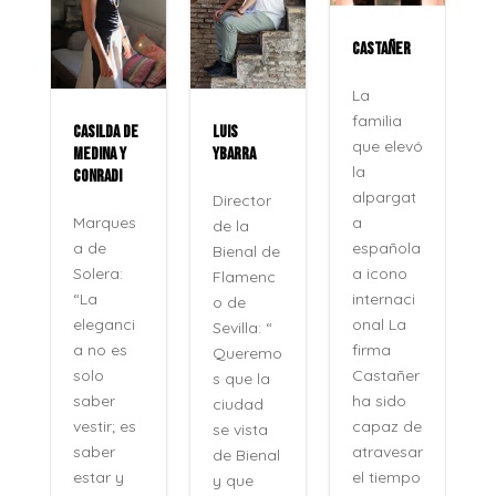
CASTAÑER
La
familia
CASILDA DE
LUIS
que elevó
MEDINA Y
YBARRA
la
CONRADI
alpargat
Director
a
Marques
de la
española
a de
Bienal de
a icono
Solera:
Flamenc
internaci
“La
o de
onal La
eleganci
Sevilla: “
firma
a no es
Queremo
o
Castañer
solo
s que la
ha sido
saber
ciudad
capaz de
vestir; es
se vista
atravesar
saber
de Bienal
e
el tiempo
estar y
y que
n