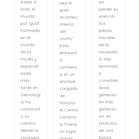
sin
tratar a
sea el
perder su
todo el
gran
,
esencia.
mundo
aconteci
l
Sus
por igual”
miento
piezas,
Formada
del
nacidas
en el
otoño”
de la
mundo
Esta
necesida
de la
entrevist
d, han
moda y
a
terminad
especiali
comienz
o
zada
a en un
convirtién
más
enclave
dose,
tarde en
cargado
generaci
Gemologí
de
ón tras
a, ha
historia:
n
generaci
construid
el Centro
ón, en
o su
Cerámic
símbolos
camino
a Triana,
de una
desde la
un lugar
forma
constanc
donde