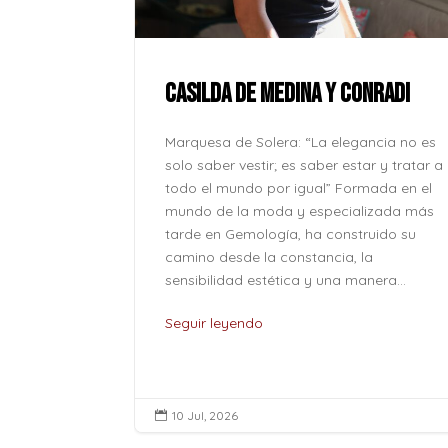
ue la paz no
onde se
l corazón
CASILDA DE MEDINA Y CONRADI
lver odio
o caben en
Marquesa de Solera: “La elegancia no es
o son solo
solo saber vestir; es saber estar y tratar a
...
todo el mundo por igual” Formada en el
mundo de la moda y especializada más
tarde en Gemología, ha construido su
camino desde la constancia, la
sensibilidad estética y una manera...
Seguir leyendo
10 Jul, 2026
