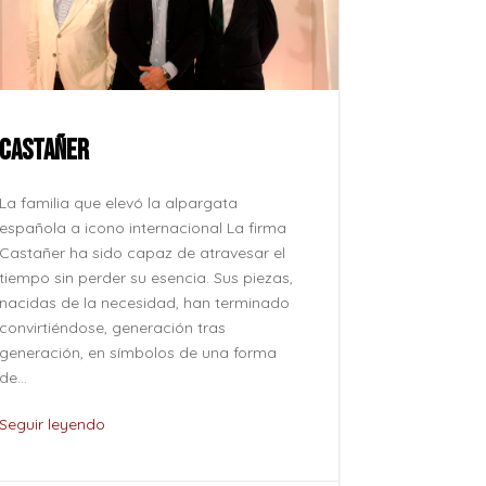
CASTAÑER
ROCÍO JU
La familia que elevó la alpargata
La voz que 
española a icono internacional La firma
después, su
Castañer ha sido capaz de atravesar el
como se pro
tiempo sin perder su esencia. Sus piezas,
como se evoc
nacidas de la necesidad, han terminado
esfuerzo, si
convirtiéndose, generación tras
naturalidad 
generación, en símbolos de una forma
pertenece al
de...
de...
Seguir leyendo
Seguir leye