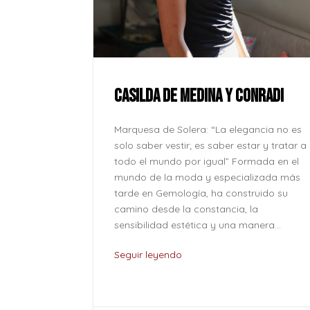
ue la paz no
onde se
l corazón
CASILDA DE MEDINA Y CONRADI
lver odio
o caben en
Marquesa de Solera: “La elegancia no es
o son solo
solo saber vestir; es saber estar y tratar a
...
todo el mundo por igual” Formada en el
mundo de la moda y especializada más
tarde en Gemología, ha construido su
camino desde la constancia, la
sensibilidad estética y una manera...
Seguir leyendo