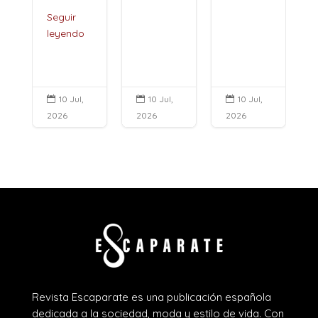
10 Jul,
10 Jul,
10 Jul,



2026
2026
2026
Revista Escaparate es una publicación española
dedicada a la sociedad, moda y estilo de vida. Con