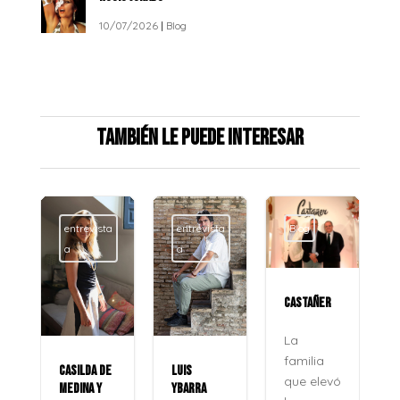
10/07/2026
|
Blog
También le puede interesar
a
entrevista
Blog
Blog
a
CASTAÑER
ROCÍO
JURADO
La
familia
LUIS
La voz
que elevó
YBARRA
que no