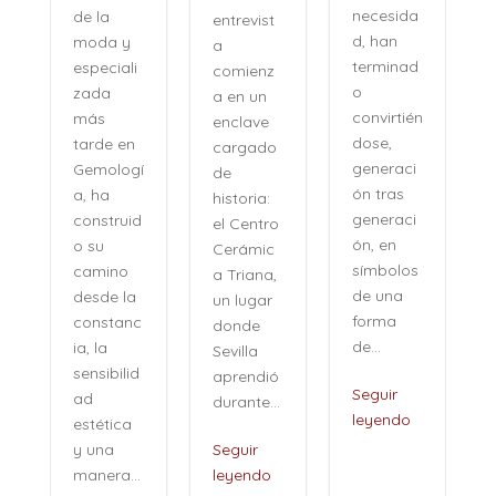
esfuerzo,
necesida
entrevist
sin
d, han
a
distancia,
terminad
comienz
con una
o
a en un
naturalid
convirtién
enclave
ad que
dose,
cargado
desconci
generaci
í
de
erta. Su
ón tras
historia:
voz no
generaci
d
el Centro
pertenec
ón, en
Cerámic
e al
símbolos
a Triana,
pasado,
de una
un lugar
sino a
forma
c
donde
una
de...
Sevilla
especie
d
aprendió
de...
Seguir
durante...
leyendo
Seguir
Seguir
leyendo
.
leyendo