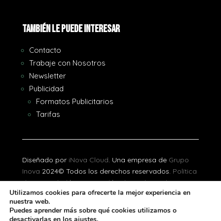
También le puede interesar
Contacto
Trabaje con Nosotros
Newsletter
Publicidad
Formatos Publicitarios
Tarifas
Diseñado por
iNova Cloud
. Una empresa de
Grupo
Inova
2024© Todos los derechos reservados.
Política
de Privacidad
|
Aviso Legal
|
Política de Cookies
Utilizamos cookies para ofrecerte la mejor experiencia en
nuestra web.
[gtranslate]
Puedes aprender más sobre qué cookies utilizamos o
desactivarlas en los ajustes.