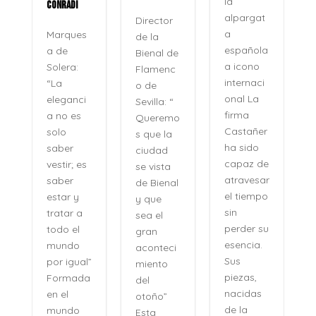
la
se apaga
alpargat
Director
Veinte
a
de la
años
española
Bienal de
después,
a icono
Flamenc
su
internaci
o de
nombre
onal La
Sevilla: “
no se
firma
Queremo
pronunci
Castañer
s que la
a como
ha sido
ciudad
se
capaz de
se vista
pronunci
atravesar
de Bienal
an los
el tiempo
y que
recuerdo
sin
sea el
s, sino
perder su
gran
como se
esencia.
aconteci
evocan
Sus
”
miento
las
piezas,
a
del
certezas:
nacidas
otoño”
sin
de la
Esta