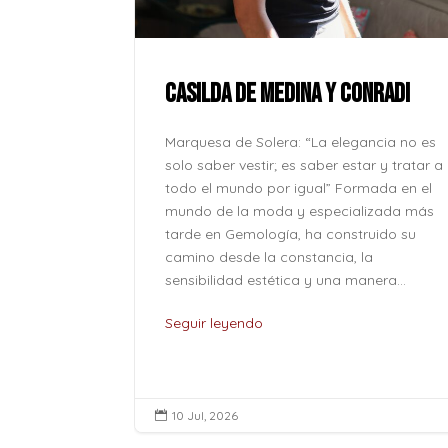
ue la paz no
onde se
l corazón
CASILDA DE MEDINA Y CONRADI
lver odio
o caben en
Marquesa de Solera: “La elegancia no es
o son solo
solo saber vestir; es saber estar y tratar a
...
todo el mundo por igual” Formada en el
mundo de la moda y especializada más
tarde en Gemología, ha construido su
camino desde la constancia, la
sensibilidad estética y una manera...
Seguir leyendo
10 Jul, 2026
