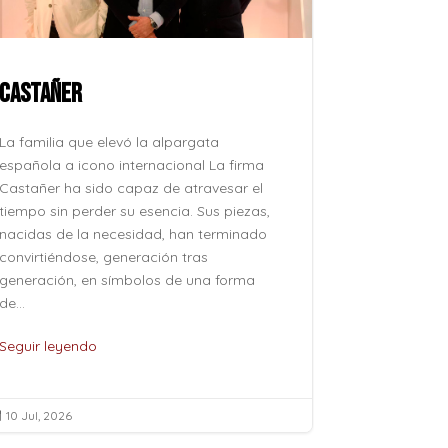
CASTAÑER
ROCÍO JU
La familia que elevó la alpargata
La voz que 
española a icono internacional La firma
después, su
Castañer ha sido capaz de atravesar el
como se pro
tiempo sin perder su esencia. Sus piezas,
como se evoc
nacidas de la necesidad, han terminado
esfuerzo, si
convirtiéndose, generación tras
naturalidad 
generación, en símbolos de una forma
pertenece al
de...
de...
Seguir leyendo
Seguir leye
10 Jul, 2026
10 Jul, 2026

