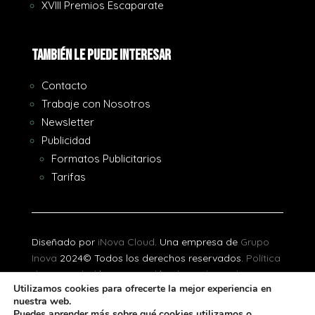
XVIII Premios Escaparate
También le puede interesar
Contacto
Trabaje con Nosotros
Newsletter
Publicidad
Formatos Publicitarios
Tarifas
Diseñado por
iNova Cloud
. Una empresa de
Grupo
Inova
2024© Todos los derechos reservados.
Política
de Privacidad
|
Aviso Legal
|
Política de Cookies
Utilizamos cookies para ofrecerte la mejor experiencia en
nuestra web.
[gtranslate]
Puedes aprender más sobre qué cookies utilizamos o