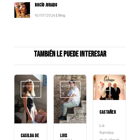
ROCÍO JURADO
10/07/2026
|
Blog
También le puede interesar
entrevista
entrevista
Blog
a
a
CASTAÑER
La
familia
CASILDA DE
LUIS
que elevó