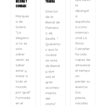
MEDINA Y
YBARRA
la
CONRADI
alpargat
Director
a
Marques
de la
española
a de
Bienal de
a icono
Solera:
Flamenc
internaci
“La
o de
onal La
eleganci
Sevilla: “
firma
a no es
Queremo
o
Castañer
solo
s que la
ha sido
saber
ciudad
capaz de
vestir; es
se vista
atravesar
saber
de Bienal
e
el tiempo
estar y
y que
n
sin
tratar a
sea el
perder su
todo el
gran
,
esencia.
mundo
aconteci
l
Sus
por igual”
miento
piezas,
Formada
del
nacidas
en el
otoño”