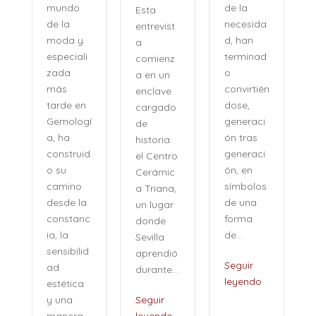
de la
mundo
Esta
necesida
de la
entrevist
d, han
moda y
a
terminad
especiali
comienz
o
zada
a en un
convirtién
más
enclave
dose,
tarde en
cargado
generaci
Gemologí
de
ón tras
a, ha
historia:
n
generaci
construid
el Centro
ón, en
o su
Cerámic
símbolos
camino
a Triana,
de una
desde la
un lugar
forma
constanc
donde
de...
ia, la
Sevilla
sensibilid
aprendió
,
Seguir
ad
durante...
leyendo
estética
i
y una
Seguir