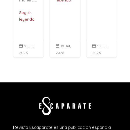
manera...
leyendo
Seguir
leyendo
10 Jul,
10 Jul,
10 Jul,



2026
2026
2026
Revista Escaparate es una publicación española