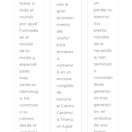
recuer
sin
tratar a
sea el
s, sino
perder su
todo el
gran
como 
esencia.
mundo
aconteci
evoca
Sus
por igual”
miento
las
piezas,
Formada
del
certez
nacidas
en el
otoño”
sin
de la
mundo
Esta
esfuer
necesida
de la
entrevist
sin
d, han
moda y
a
distanc
terminad
especiali
comienz
con u
o
zada
a en un
natural
convirtién
más
enclave
ad qu
dose,
tarde en
cargado
descon
generaci
Gemologí
de
erta. S
ón tras
a, ha
historia:
voz no
generaci
construid
el Centro
perten
ón, en
o su
Cerámic
e al
símbolos
camino
a Triana,
pasad
de una
desde la
un lugar
sino a
forma
constanc