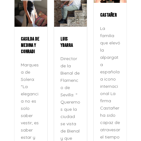
CASTAÑER
ROCÍO
JURADO
La
familia
CASILDA DE
LUIS
La voz
que elevó
MEDINA Y
YBARRA
que no
la
CONRADI
se ap
alpargat
Director
Veinte
a
Marques
de la
años
española
a de
Bienal de
despué
a icono
Solera:
Flamenc
su
internaci
“La
o de
nombr
onal La
eleganci
Sevilla: “
no se
firma
a no es
Queremo
pronun
Castañer
solo
s que la
a com
ha sido
saber
ciudad
se
capaz de
vestir; es
se vista
pronun
atravesar
saber
de Bienal
an los
el tiempo
estar y
y que