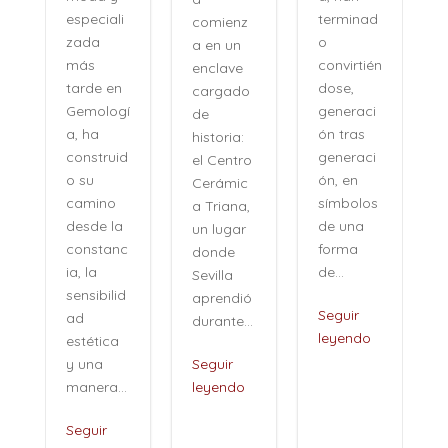
terminad
especiali
comienz
o
zada
a en un
convirtién
más
enclave
dose,
tarde en
cargado
generaci
Gemologí
de
ón tras
a, ha
historia:
n
generaci
construid
el Centro
ón, en
o su
Cerámic
símbolos
camino
a Triana,
de una
desde la
un lugar
forma
constanc
donde
de...
ia, la
Sevilla
sensibilid
aprendió
,
Seguir
ad
durante...
leyendo
estética
i
y una
Seguir
manera...
leyendo
Seguir