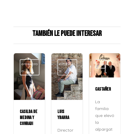
También le puede interesar
entrevista
entrevista
Blog
a
a
CASTAÑER
La
familia
CASILDA DE
LUIS
que elevó
MEDINA Y
YBARRA
la
CONRADI
alpargat
Director