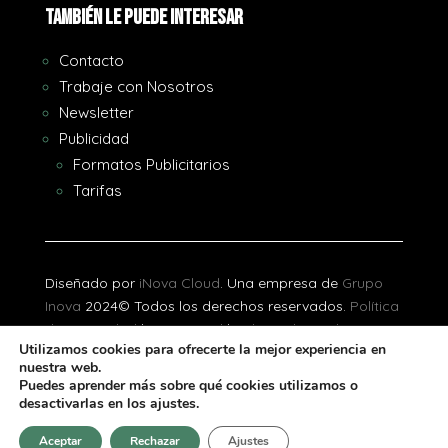
También le puede interesar
Contacto
Trabaje con Nosotros
Newsletter
Publicidad
Formatos Publicitarios
Tarifas
Diseñado por
iNova Cloud
. Una empresa de
Grupo
Inova
2024© Todos los derechos reservados.
Política
de Privacidad
|
Aviso Legal
|
Política de Cookies
Utilizamos cookies para ofrecerte la mejor experiencia en
nuestra web.
[gtranslate]
Puedes aprender más sobre qué cookies utilizamos o
desactivarlas en los ajustes.
Aceptar
Rechazar
Ajustes