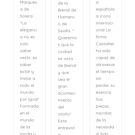
a
Marques
de la
española
a de
Bienal de
a icono
Solera:
Flamenc
internaci
“La
o de
onal La
eleganci
Sevilla: “
firma
a no es
Queremo
o
Castañer
solo
s que la
ha sido
saber
ciudad
capaz de
vestir; es
se vista
atravesar
saber
de Bienal
e
el tiempo
estar y
y que
n
sin
tratar a
sea el
perder su
todo el
gran
,
esencia.
mundo
aconteci
l
Sus
por igual”
miento
piezas,
Formada
del
nacidas
en el
otoño”
de la
mundo
Esta
necesida
de la
entrevist
d, han
moda y
a