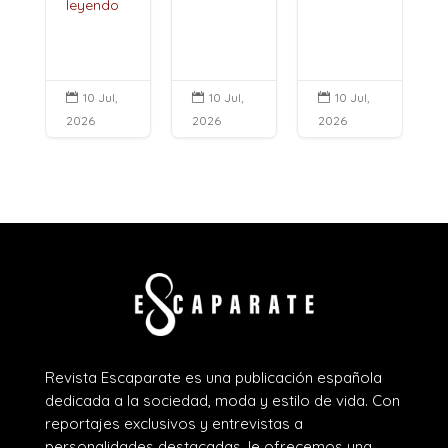
leyendo
10 Jul,
10 Jul,
10 Jul,



2026
2026
2026
Revista Escaparate es una publicación española
dedicada a la sociedad, moda y estilo de vida. Con
reportajes exclusivos y entrevistas a
personalidades destacadas, le ofrecemos una