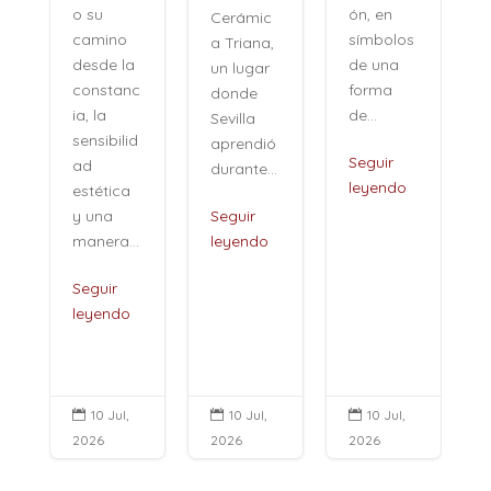
ón, en
o su
Cerámic
símbolos
camino
a Triana,
de una
desde la
un lugar
forma
constanc
donde
de...
ia, la
Sevilla
sensibilid
aprendió
,
Seguir
ad
durante...
leyendo
estética
i
y una
Seguir
manera...
leyendo
Seguir
leyendo
10 Jul,
10 Jul,
10 Jul,



2026
2026
2026