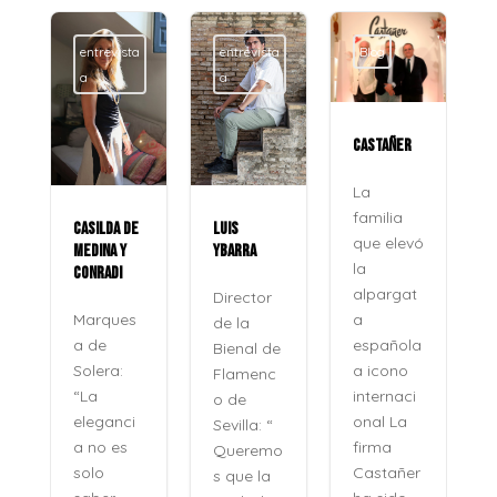
entrevista
entrevista
Blog
a
a
CASTAÑER
La
familia
CASILDA DE
LUIS
que elevó
MEDINA Y
YBARRA
la
CONRADI
alpargat
Director
a
Marques
de la
española
a de
Bienal de
a icono
Solera:
Flamenc
internaci
“La
o de
onal La
eleganci
Sevilla: “
firma
a no es
Queremo
o
Castañer
solo
s que la