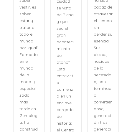
ha sido
saber
ciudad
capaz de
vestir; es
se vista
atravesar
saber
de Bienal
e
el tiempo
estar y
y que
n
sin
tratar a
sea el
perder su
todo el
gran
,
esencia.
mundo
aconteci
l
Sus
por igual”
miento
piezas,
Formada
del
nacidas
en el
otoño”
de la
mundo
Esta
necesida
de la
entrevist
d, han
moda y
a
terminad
especiali
comienz
o
zada
a en un
convirtién
más
enclave
dose,
tarde en
cargado
generaci
Gemologí
de
ón tras
a, ha
historia:
n
generaci
construid
el Centro