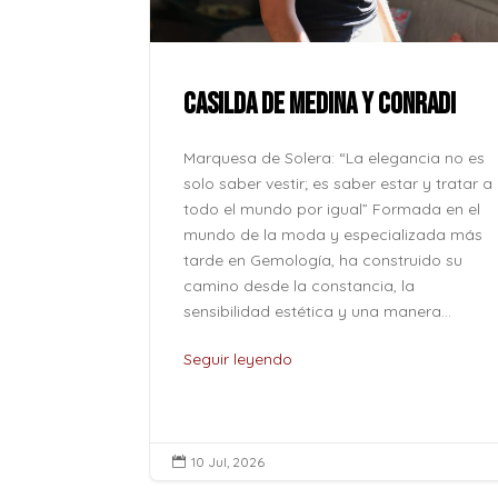
ue la paz no
onde se
l corazón
CASILDA DE MEDINA Y CONRADI
lver odio
o caben en
Marquesa de Solera: “La elegancia no es
o son solo
solo saber vestir; es saber estar y tratar a
...
todo el mundo por igual” Formada en el
mundo de la moda y especializada más
tarde en Gemología, ha construido su
camino desde la constancia, la
sensibilidad estética y una manera...
Seguir leyendo
10 Jul, 2026
