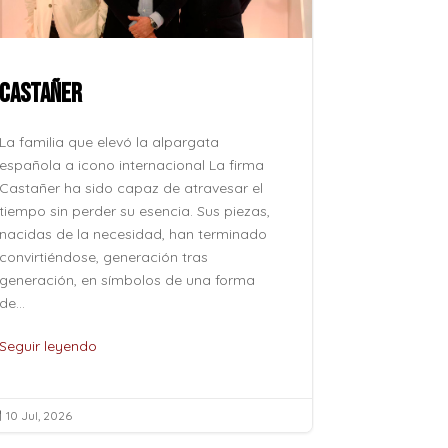
CASTAÑER
ROCÍO JU
La familia que elevó la alpargata
La voz que 
española a icono internacional La firma
después, su
Castañer ha sido capaz de atravesar el
como se pro
tiempo sin perder su esencia. Sus piezas,
como se evoc
nacidas de la necesidad, han terminado
esfuerzo, si
convirtiéndose, generación tras
naturalidad 
generación, en símbolos de una forma
pertenece al
de...
de...
Seguir leyendo
Seguir leye
10 Jul, 2026
10 Jul, 2026

