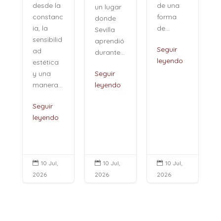
de una
desde la
un lugar
forma
constanc
donde
de...
ia, la
Sevilla
sensibilid
aprendió
,
Seguir
ad
durante...
leyendo
estética
i
y una
Seguir
manera...
leyendo
Seguir
leyendo
10 Jul,
10 Jul,
10 Jul,



2026
2026
2026