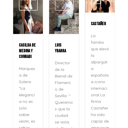
a
a
CASTAÑER
La
familia
CASILDA DE
LUIS
que elevó
MEDINA Y
YBARRA
la
CONRADI
alpargat
Director
a
Marques
de la
española
a de
Bienal de
a icono
Solera:
Flamenc
internaci
“La
o de
onal La
eleganci
Sevilla: “
firma
a no es
Queremo
o
Castañer
solo
s que la
ha sido
saber
ciudad
capaz de
vestir; es
se vista
atravesar
saber