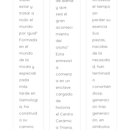
de Bienal
e
el tiempo
estar y
y que
n
sin
tratar a
sea el
perder su
todo el
gran
,
esencia.
mundo
aconteci
l
Sus
por igual”
miento
piezas,
Formada
del
nacidas
en el
otoño”
de la
mundo
Esta
necesida
de la
entrevist
d, han
moda y
a
terminad
especiali
comienz
o
zada
a en un
convirtién
más
enclave
dose,
tarde en
cargado
generaci
Gemologí
de
ón tras
a, ha
historia:
n
generaci
construid
el Centro
ón, en
o su
Cerámic
símbolos
camino
a Triana,