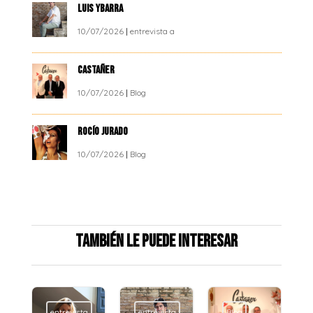
LUIS YBARRA
10/07/2026
|
entrevista a
CASTAÑER
10/07/2026
|
Blog
ROCÍO JURADO
10/07/2026
|
Blog
También le puede interesar
entrevista
entrevista
Blog