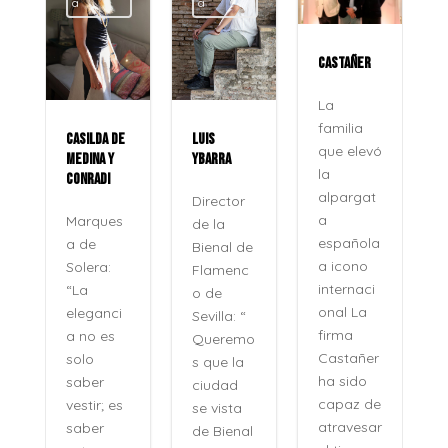
a
a
CASTAÑER
La
familia
CASILDA DE
LUIS
que elevó
MEDINA Y
YBARRA
la
CONRADI
alpargat
Director
a
Marques
de la
española
a de
Bienal de
a icono
Solera:
Flamenc
internaci
“La
o de
onal La
eleganci
Sevilla: “
firma
a no es
Queremo
o
Castañer
solo
s que la
ha sido
saber
ciudad
capaz de
vestir; es
se vista
atravesar
saber
de Bienal
e