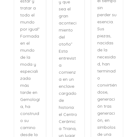
el tiempo
estar y
y que
n
sin
tratar a
sea el
perder su
todo el
gran
,
esencia.
mundo
aconteci
l
Sus
por igual”
miento
piezas,
Formada
del
nacidas
en el
otoño”
de la
mundo
Esta
necesida
de la
entrevist
d, han
moda y
a
terminad
especiali
comienz
o
zada
a en un
convirtién
más
enclave
dose,
tarde en
cargado
generaci
Gemologí
de
ón tras
a, ha
historia:
n
generaci
construid
el Centro
ón, en
o su
Cerámic
símbolos
camino
a Triana,
de una
desde la
un lugar