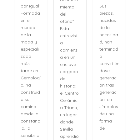
evocan
Sus
por igual”
miento
las
piezas,
Formada
del
certezas:
nacidas
en el
otoño”
sin
de la
mundo
Esta
esfuerzo,
necesida
de la
entrevist
sin
d, han
moda y
a
distancia
terminad
especiali
comienz
con una
o
zada
a en un
naturalid
convirtién
más
enclave
ad que
dose,
tarde en
cargado
desconci
generaci
Gemologí
de
erta. Su
ón tras
a, ha
historia:
voz no
generaci
construid
el Centro
pertenec
ón, en
o su
Cerámic
e al
símbolos
camino
a Triana,
pasado,
de una
desde la
un lugar
sino a
forma
constanc
donde
una
de...
ia, la
Sevilla
especie
sensibilid
aprendió