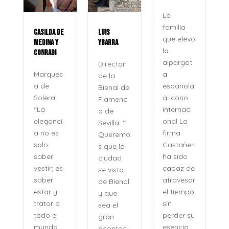
ROCÍO
JURADO
La
familia
CASILDA DE
LUIS
La voz
que elevó
MEDINA Y
YBARRA
que no
la
CONRADI
se apag
alpargat
Director
Veinte
a
Marques
de la
años
española
a de
Bienal de
después,
a icono
Solera:
Flamenc
su
internaci
“La
o de
nombre
onal La
eleganci
Sevilla: “
no se
firma
a no es
Queremo
pronunci
Castañer
solo
s que la
a como
ha sido
saber
ciudad
se
capaz de
vestir; es
se vista
pronunci
atravesar
saber
de Bienal
an los
el tiempo
estar y
y que
recuerdo
sin
tratar a
sea el
s, sino
perder su
todo el
gran
como se
esencia.
mundo
aconteci