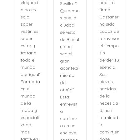
onal La
eleganci
Sevilla: “
firma
a no es
Queremo
o
Castañer
solo
s que la
ha sido
saber
ciudad
capaz de
vestir; es
se vista
atravesar
saber
de Bienal
e
el tiempo
estar y
y que
n
sin
tratar a
sea el
perder su
todo el
gran
,
esencia.
mundo
aconteci
l
Sus
por igual”
miento
piezas,
Formada
del
nacidas
en el
otoño”
de la
mundo
Esta
necesida
de la
entrevist
d, han
moda y
a
terminad
especiali
comienz
o
zada
a en un
convirtién
más
enclave
dose,
tarde en