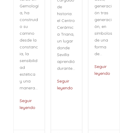
cargado
generaci
Gemologí
de
ón tras
a, ha
historia:
n
generaci
construid
el Centro
ón, en
o su
Cerámic
símbolos
camino
a Triana,
de una
desde la
un lugar
forma
constanc
donde
de...
ia, la
Sevilla
sensibilid
aprendió
,
Seguir
ad
durante...
leyendo
estética
i
y una
Seguir
manera...
leyendo
Seguir
leyendo