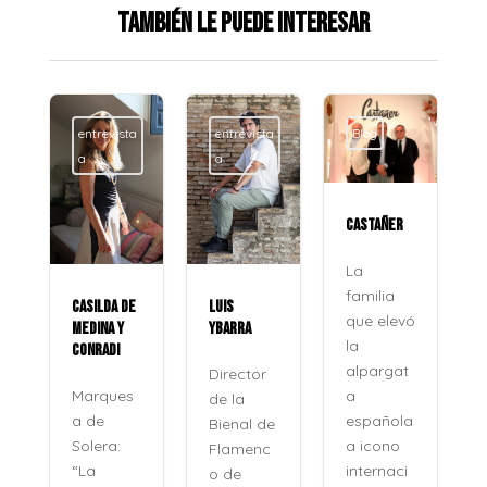
También le puede interesar
entrevista
entrevista
Blog
a
a
CASTAÑER
La
familia
CASILDA DE
LUIS
que elevó
MEDINA Y
YBARRA
la
CONRADI
alpargat
Director
a
Marques
de la
española
a de
Bienal de
a icono
Solera:
Flamenc
internaci
“La
o de